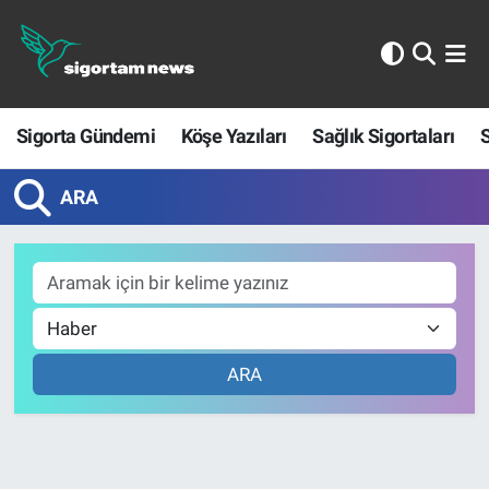
Sigorta Gündemi
Sigorta Gündemi
Köşe Yazıları
Sağlık Sigortaları
S
Köşe Yazıları
Sağlık Sigortaları
ARA
Sporun Sigortası
Ekonomi
ARA