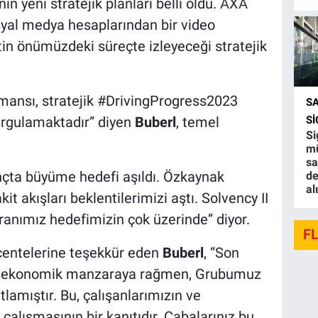
’nın yeni stratejik planları belli oldu.
AXA
syal medya hesaplarından bir video
tin önümüzdeki süreçte izleyeceği stratejik
rmansı, stratejik #DrivingProgress2023
S
S
vurgulamaktadır” diyen
Buberl
, temel
Si
mü
sa
nçta büyüme hedefi aşıldı. Özkaynak
de
al
it akışları beklentilerimizi aştı. Solvency II
oranımız hedefimizin çok üzerinde” diyor.
F
centelerine teşekkür eden
Buberl
, “Son
ik ve ekonomik manzaraya rağmen, Grubumuz
tlamıştır. Bu, çalışanlarımızın ve
 çalışmasının bir kanıtıdır. Çabalarınız bu