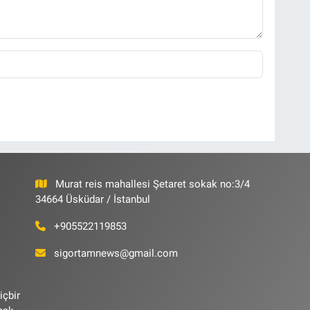
Murat reis mahallesi Şetaret sokak no:3/4
34664 Üsküdar / İstanbul
+905522119853
sigortamnews@gmail.com
içbir