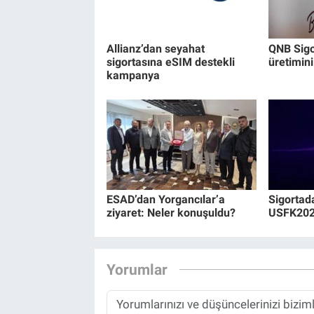
Allianz’dan seyahat
QNB Sigor
sigortasına eSIM destekli
üretimini
kampanya
ESAD’dan Yorgancılar’a
Sigortad
ziyaret: Neler konuşuldu?
USFK2026
Yorumlar