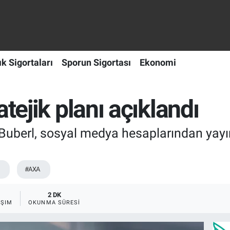
ık Sigortaları
Sporun Sigortası
Ekonomi
tejik planı açıklandı
erl, sosyal medya hesaplarından yayınla
#AXA
2 DK
AŞIM
OKUNMA SÜRESI