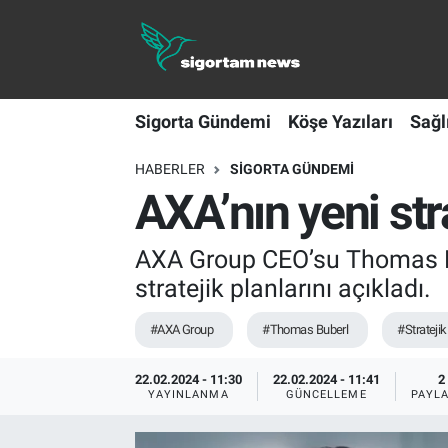
Sigorta Gündemi
Sigorta Gündemi
Köşe Yazıları
Sağl
Köşe Yazıları
HABERLER
SIGORTA GÜNDEMI
Sağlık Sigortaları
AXA’nın yeni stra
Sporun Sigortası
AXA Group CEO’su Thomas Bub
Ekonomi
stratejik planlarını açıkladı.
#AXA Group
#Thomas Buberl
#Stratejik
22.02.2024 - 11:30
22.02.2024 - 11:41
2
YAYINLANMA
GÜNCELLEME
PAYL