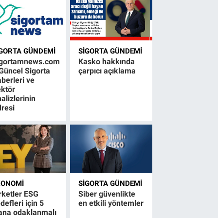
IGORTA GÜNDEMI
SIGORTA GÜNDEMI
igortamnews.com
Kasko hakkında
Güncel Sigorta
çarpıcı açıklama
berleri ve
ktör
alizlerinin
resi
KONOMI
SIGORTA GÜNDEMI
rketler ESG
Siber güvenlikte
defleri için 5
en etkili yöntemler
ana odaklanmalı