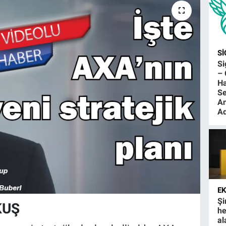
S
S
– 
Ha
Se
An
Ad
E
Şi
KUŞ
he
al