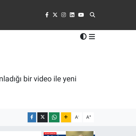
dığı bir video ile yeni
-
+
A
A