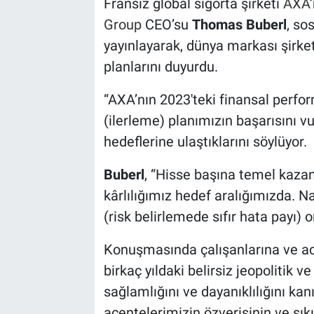
Fransız global sigorta şirketi
AXA
Group
CEO’su
Thomas Buberl
, so
yayınlayarak, dünya markası şirke
planlarını duyurdu.
“AXA’nın 2023'teki finansal perfo
(ilerleme) planımızın başarısını 
hedeflerine ulaştıklarını söylüyor.
Buberl
, “Hisse başına temel kaza
kârlılığımız hedef aralığımızda. Nak
(risk belirlemede sıfır hata payı) 
Konuşmasında çalışanlarına ve a
birkaç yıldaki belirsiz jeopolit
sağlamlığını ve dayanıklılığını kanı
acentelerimizin özverisinin ve sıkı