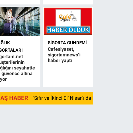
AĞLIK
SIGORTA GÜNDEMI
Cafesiyaset,
IGORTALARI
sigortamnews’i
gortam.net
haber yaptı
şterilerinin
ğlığını seyahatte
 güvence altına
ıyor
LAŞ HABER
‘Sıfır ve İkinci El’ Nisan’ı da kayıpla kapadı