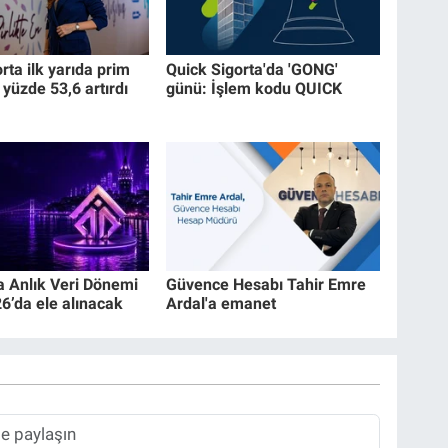
ta ilk yarıda prim
Quick Sigorta'da 'GONG'
 yüzde 53,6 artırdı
günü: İşlem kodu QUICK
a Anlık Veri Dönemi
Güvence Hesabı Tahir Emre
’da ele alınacak
Ardal'a emanet