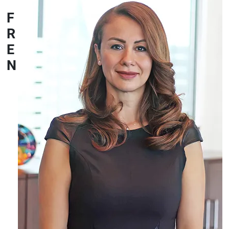
“
F
R
E
N