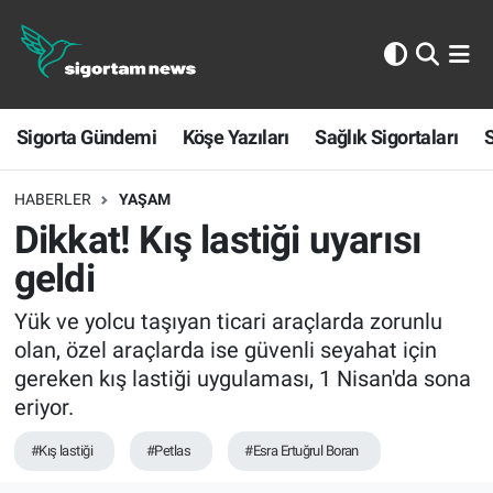
Sigorta Gündemi
Sigorta Gündemi
Köşe Yazıları
Sağlık Sigortaları
S
Köşe Yazıları
Sağlık Sigortaları
HABERLER
YAŞAM
Dikkat! Kış lastiği uyarısı
Sporun Sigortası
geldi
Ekonomi
Yük ve yolcu taşıyan ticari araçlarda zorunlu
olan, özel araçlarda ise güvenli seyahat için
gereken kış lastiği uygulaması, 1 Nisan'da sona
eriyor.
#Kış lastiği
#Petlas
#Esra Ertuğrul Boran