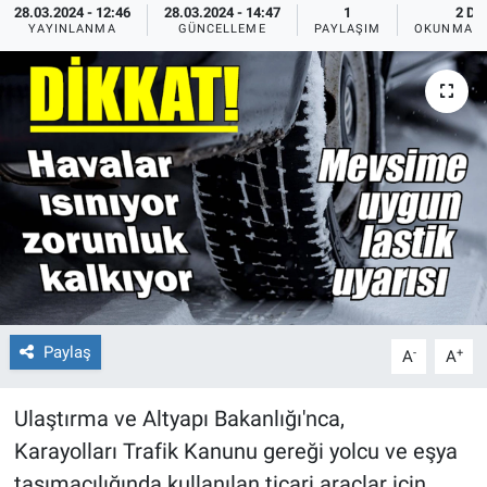
28.03.2024 - 12:46
28.03.2024 - 14:47
1
2 DK
YAYINLANMA
GÜNCELLEME
PAYLAŞIM
OKUNMA S
Paylaş
-
+
A
A
Ulaştırma ve Altyapı Bakanlığı'nca,
Karayolları Trafik Kanunu gereği yolcu ve eşya
taşımacılığında kullanılan ticari araçlar için