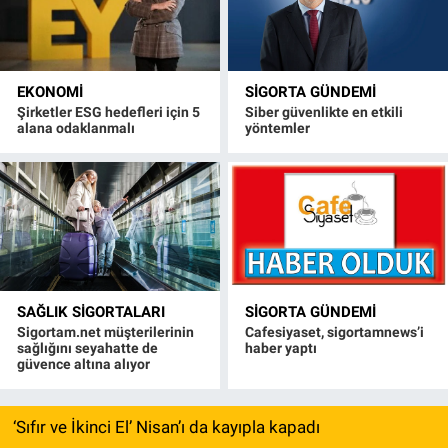
EKONOMI
SIGORTA GÜNDEMI
Şirketler ESG hedefleri için 5
Siber güvenlikte en etkili
alana odaklanmalı
yöntemler
SAĞLIK SIGORTALARI
SIGORTA GÜNDEMI
Sigortam.net müşterilerinin
Cafesiyaset, sigortamnews’i
sağlığını seyahatte de
haber yaptı
güvence altına alıyor
‘Sıfır ve İkinci El’ Nisan’ı da kayıpla kapadı