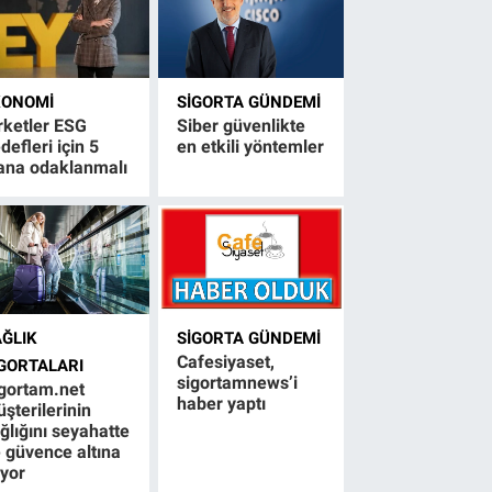
KONOMI
SIGORTA GÜNDEMI
rketler ESG
Siber güvenlikte
defleri için 5
en etkili yöntemler
ana odaklanmalı
AĞLIK
SIGORTA GÜNDEMI
Cafesiyaset,
IGORTALARI
sigortamnews’i
gortam.net
haber yaptı
şterilerinin
ğlığını seyahatte
 güvence altına
ıyor