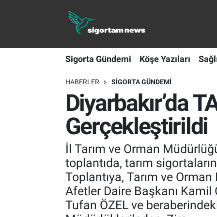
Sigorta Gündemi
Sigorta Gündemi
Köşe Yazıları
Sağl
Köşe Yazıları
HABERLER
SIGORTA GÜNDEMI
Sağlık Sigortaları
Diyarbakır’da T
Sporun Sigortası
Gerçekleştirildi
Ekonomi
İl Tarım ve Orman Müdürlüğü 
toplantıda, tarım sigortaların
Toplantıya, Tarım ve Orman 
Afetler Daire Başkanı Kamil
Tufan ÖZEL ve beraberindeki 