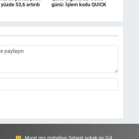
 yüzde 53,6 artırdı
günü: İşlem kodu QUICK
Murat reis mahallesi Şetaret sokak no:3/4