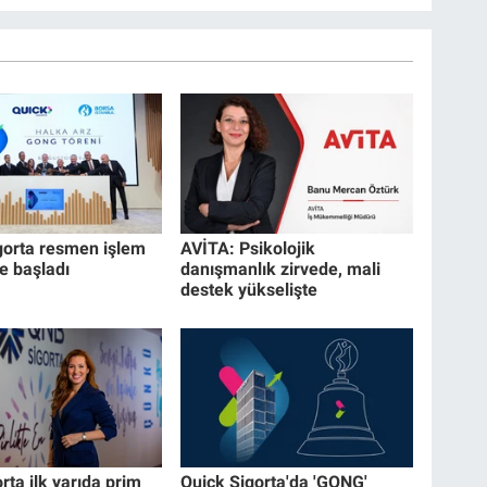
gorta resmen işlem
AVİTA: Psikolojik
 başladı
danışmanlık zirvede, mali
destek yükselişte
ta ilk yarıda prim
Quick Sigorta'da 'GONG'