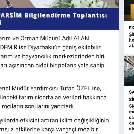
E
Şi
İl Tarım ve Orman Müdürü Adil ALAN
he
al
MİR ise Diyarbakır’ın geniş ekilebilir
 tarım ve hayvancılık merkezlerinden biri
arı açısından ciddi bir potansiyele sahip
nel Müdür Yardımcısı Tufan ÖZEL ise,
S
lindeki tarım sigortaları verileri hakkında
S
ımcıların sorularını yanıtladı.
Si
mü
sa
llarda etkisini artıran iklim değişikliğinin
de
umsuz etkilerine karşı vazgeçilmez bir
al