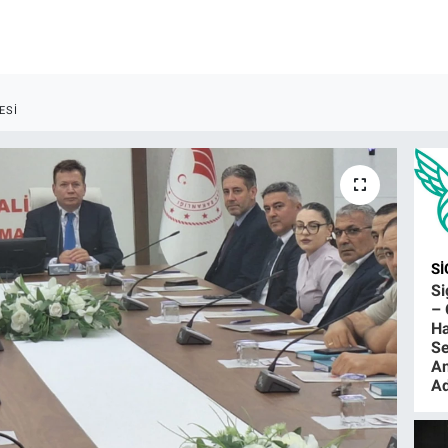
ESI
S
S
– 
Ha
Se
An
Ad