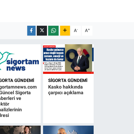
-
+
A
A
IGORTA GÜNDEMI
SIGORTA GÜNDEMI
igortamnews.com
Kasko hakkında
Güncel Sigorta
çarpıcı açıklama
berleri ve
ktör
alizlerinin
resi