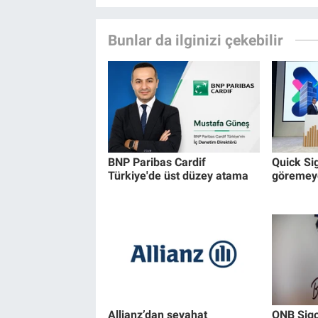
Bunlar da ilginizi çekebilir
BNP Paribas Cardif
Quick Si
Türkiye'de üst düzey atama
göremeye
Allianz’dan seyahat
QNB Sigor