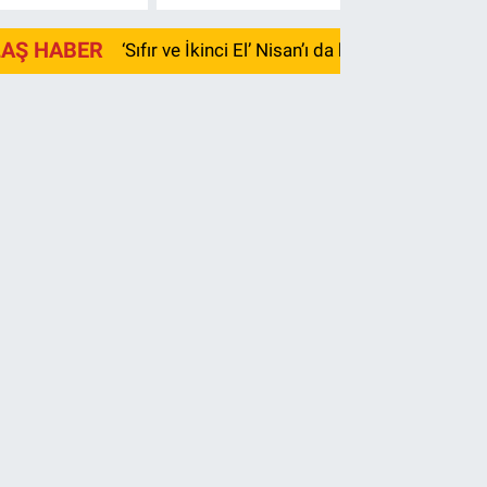
LAŞ HABER
‘Sıfır ve İkinci El’ Nisan’ı da kayıpla kapadı