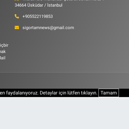
34664 Üsküdar / İstanbul
+905522119853
sigortamnews@gmail.com
içbir
ynak
ail
n faydalanıyoruz. Detaylar için lütfen tıklayın.
Tamam