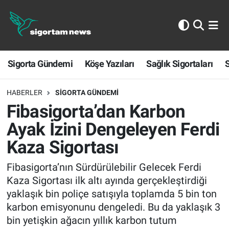
Sigorta Gündemi
Sigorta Gündemi
Köşe Yazıları
Sağlık Sigortaları
S
Köşe Yazıları
Sağlık Sigortaları
HABERLER
SIGORTA GÜNDEMI
Fibasigorta’dan Karbon
Sporun Sigortası
Ayak İzini Dengeleyen Ferdi
Kaza Sigortası
Ekonomi
Fibasigorta’nın Sürdürülebilir Gelecek Ferdi
Kaza Sigortası ilk altı ayında gerçekleştirdiği
yaklaşık bin poliçe satışıyla toplamda 5 bin ton
karbon emisyonunu dengeledi. Bu da yaklaşık 3
bin yetişkin ağacın yıllık karbon tutum