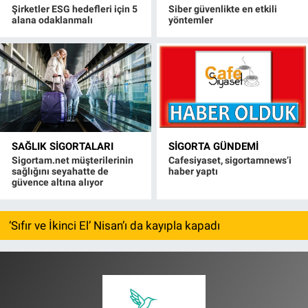
Şirketler ESG hedefleri için 5
Siber güvenlikte en etkili
alana odaklanmalı
yöntemler
SAĞLIK SIGORTALARI
SIGORTA GÜNDEMI
Sigortam.net müşterilerinin
Cafesiyaset, sigortamnews’i
sağlığını seyahatte de
haber yaptı
güvence altına alıyor
‘Sıfır ve İkinci El’ Nisan’ı da kayıpla kapadı