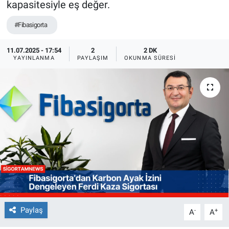
kapasitesiyle eş değer.
#Fibasigorta
11.07.2025 - 17:54
2
2 DK
YAYINLANMA
PAYLAŞIM
OKUNMA SÜRESI
Paylaş
-
+
A
A