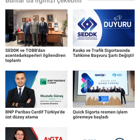
Bunlar da ilginizi çekebilir
SEDDK ve TOBB’dan
Kasko ve Trafik Sigortasında
acente&eksperleri ilgilendiren
Tahkime Başvuru Şartı Değişti!
toplantı
BNP Paribas Cardif Türkiye'de
Quick Sigorta resmen işlem
üst düzey atama
göremeye başladı