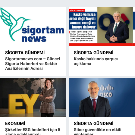
SIGORTA GÜNDEMI
SIGORTA GÜNDEMI
Sigortamnews.com – Güncel
Kasko hakkında çarpıcı
Sigorta Haberleri ve Sektör
açıklama
Analizlerinin Adresi
EKONOMI
SIGORTA GÜNDEMI
Şirketler ESG hedefleri için 5
Siber güvenlikte en etkili
alana odaklanmalı
yöntemler