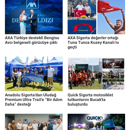
AXA Türkiye destekli Bengisu
AXA Sigorta değerler ortağı
Avcı belgeseli görücüye çıktı
Tuna Tunca Kuzey Kanalı’nı
geçti
Anadolu Sigorta’dan Uludağ
Quick Sigorta motosiklet
Premium Ultra Trail’e “Bir Adım
tutkunlarını Bucak'ta
Daha” desteği
buluşturdu