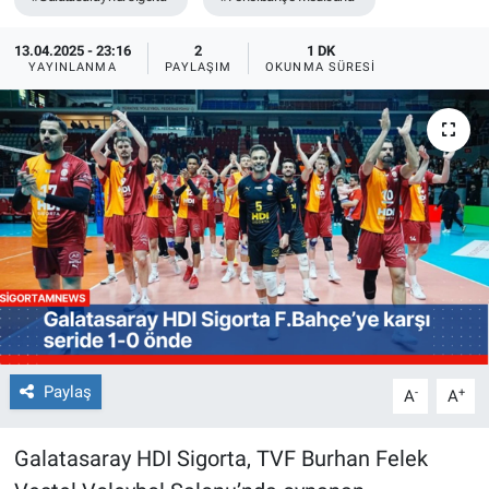
13.04.2025 - 23:16
2
1 DK
YAYINLANMA
PAYLAŞIM
OKUNMA SÜRESI
Paylaş
-
+
A
A
Galatasaray HDI Sigorta, TVF Burhan Felek