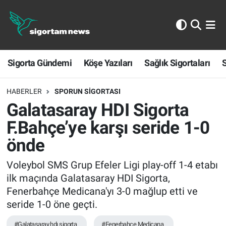
Sigorta Gündemi
Sigorta Gündemi
Köşe Yazıları
Sağlık Sigortaları
S
Köşe Yazıları
Sağlık Sigortaları
HABERLER
SPORUN SIGORTASI
Galatasaray HDI Sigorta
Sporun Sigortası
F.Bahçe’ye karşı seride 1-0
önde
Ekonomi
Voleybol SMS Grup Efeler Ligi play-off 1-4 etabı
ilk maçında Galatasaray HDI Sigorta,
Fenerbahçe Medicana'yı 3-0 mağlup etti ve
seride 1-0 öne geçti.
#Galatasaray hdı sigorta
#Fenerbahçe Medicana