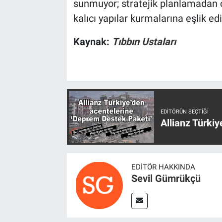
sunmuyor; stratejik planlamadan 
kalıcı yapılar kurmalarına eşlik ed
Kaynak:
Tıbbın Ustaları
EDITÖRÜN SEÇTIĞI
Allianz Türki
EDITÖR HAKKINDA
Sevil Gümrükçü