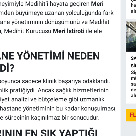
neyimiyle Medihit’i hayata geçiren
Meri
he
al
etimden büyümeye uzanan yolculuğunda fark
astane yönetiminin dönüşümünü ve Medihit
ü, Medihit Kurucusu
Meri İstiroti
ile ele
ANE YÖNETİMİ NEDEN
S
Dİ?
S
Si
mü
r boyunca sadece klinik başarıya odaklandı.
sa
ik pratiğiydi. Ancak sağlık hizmetlerinin
de
al
yet analizi ve bütçeleme gibi uzmanlık
n hastane yönetiminin bu kadar konuşulması,
F
 sürecinin kaçınılmaz bir sonucudur.
NIN EN SIK YAPTIĞI