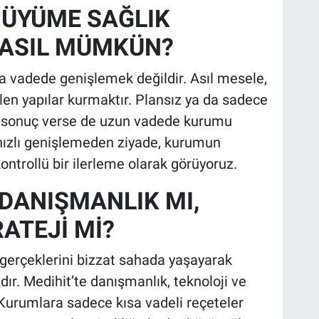
BÜYÜME SAĞLIK
NASIL MÜMKÜN?
a vadede genişlemek değildir. Asıl mesele,
en yapılar kurmaktır. Plansız ya da sadece
e sonuç verse de uzun vadede kurumu
i; hızlı genişlemeden ziyade, kurumun
ontrollü bir ilerleme olarak görüyoruz.
 DANIŞMANLIK MI,
RATEJİ Mİ?
 gerçeklerini bizzat sahada yaşayarak
ır. Medihit’te danışmanlık, teknoloji ve
. Kurumlara sadece kısa vadeli reçeteler