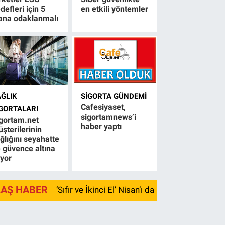
defleri için 5
en etkili yöntemler
ana odaklanmalı
AĞLIK
SIGORTA GÜNDEMI
Cafesiyaset,
IGORTALARI
sigortamnews’i
gortam.net
haber yaptı
şterilerinin
ğlığını seyahatte
 güvence altına
ıyor
LAŞ HABER
‘Sıfır ve İkinci El’ Nisan’ı da kayıpla kapadı