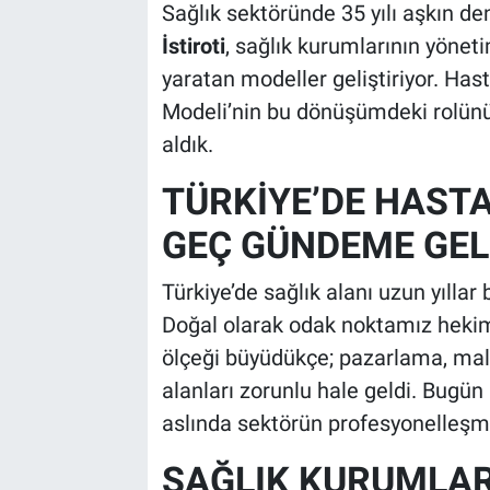
Sağlık sektöründe 35 yılı aşkın de
İstiroti
, sağlık kurumlarının yön
yaratan modeller geliştiriyor. H
Modeli’nin bu dönüşümdeki rolün
aldık.
TÜRKİYE’DE HAST
GEÇ GÜNDEME GEL
Türkiye’de sağlık alanı uzun yılla
Doğal olarak odak noktamız hekiml
ölçeği büyüdükçe; pazarlama, mali
alanları zorunlu hale geldi. Bugü
aslında sektörün profesyonelleşme
SAĞLIK KURUMLARI