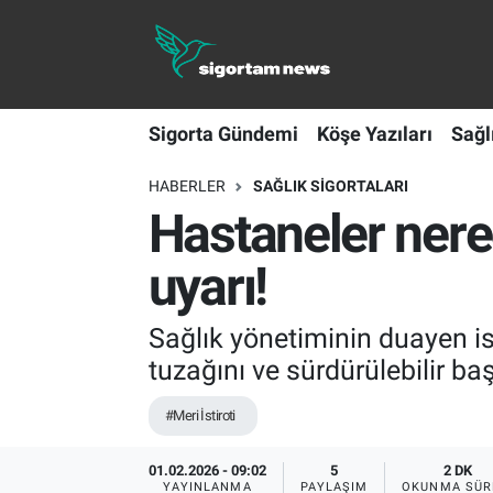
Sigorta Gündemi
Sigorta Gündemi
Köşe Yazıları
Sağl
Köşe Yazıları
HABERLER
SAĞLIK SIGORTALARI
Sağlık Sigortaları
Hastaneler nered
Sporun Sigortası
uyarı!
Ekonomi
Sağlık yönetiminin duayen is
tuzağını ve sürdürülebilir baş
#Meri İstiroti
01.02.2026 - 09:02
5
2 DK
YAYINLANMA
PAYLAŞIM
OKUNMA SÜR