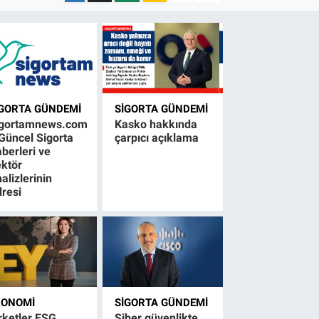
IGORTA GÜNDEMI
SIGORTA GÜNDEMI
igortamnews.com
Kasko hakkında
Güncel Sigorta
çarpıcı açıklama
berleri ve
ktör
alizlerinin
resi
KONOMI
SIGORTA GÜNDEMI
rketler ESG
Siber güvenlikte