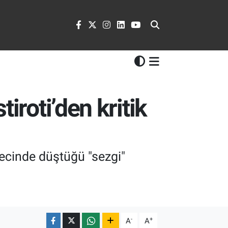
iroti’den kritik
recinde düştüğü "sezgi"
-
+
A
A