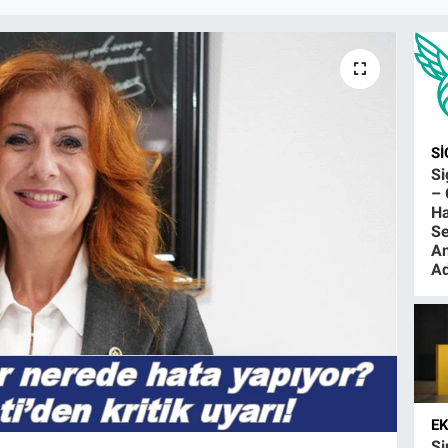
S
S
– 
Ha
Se
An
Ad
E
Şi