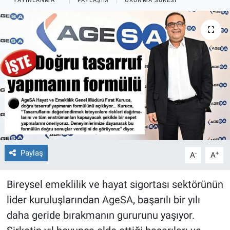
YAYINLANMA
PAYLAŞIM
OKUNMA SÜRESI
Paylaş
-
+
A
A
Bireysel emeklilik ve hayat sigortası sektörünün
lider kuruluşlarından
AgeSA
, başarılı bir yılı
daha geride bırakmanın gururunu yaşıyor.