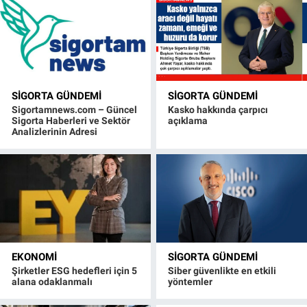
SIGORTA GÜNDEMI
SIGORTA GÜNDEMI
Sigortamnews.com – Güncel
Kasko hakkında çarpıcı
Sigorta Haberleri ve Sektör
açıklama
Analizlerinin Adresi
EKONOMI
SIGORTA GÜNDEMI
Şirketler ESG hedefleri için 5
Siber güvenlikte en etkili
alana odaklanmalı
yöntemler