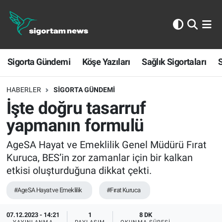
Sigorta Gündemi
Sigorta Gündemi
Köşe Yazıları
Sağlık Sigortaları
S
Köşe Yazıları
Sağlık Sigortaları
HABERLER
SIGORTA GÜNDEMI
İşte doğru tasarruf
Sporun Sigortası
yapmanın formulü
Ekonomi
AgeSA Hayat ve Emeklilik Genel Müdürü Fırat
Kuruca, BES’in zor zamanlar için bir kalkan
etkisi oluşturduğuna dikkat çekti.
#AgeSA Hayat ve Emeklilik
#Fırat Kuruca
07.12.2023 - 14:21
1
8 DK