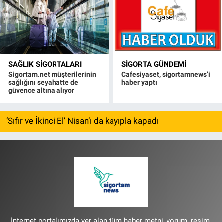
SAĞLIK SIGORTALARI
SIGORTA GÜNDEMI
Sigortam.net müşterilerinin
Cafesiyaset, sigortamnews’i
sağlığını seyahatte de
haber yaptı
güvence altına alıyor
‘Sıfır ve İkinci El’ Nisan’ı da kayıpla kapadı
İnternet portalımızda yer alan tüm haber metni, yorum, resim,