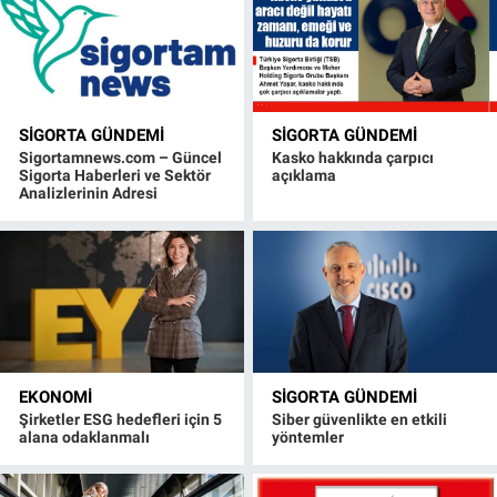
SIGORTA GÜNDEMI
SIGORTA GÜNDEMI
Sigortamnews.com – Güncel
Kasko hakkında çarpıcı
Sigorta Haberleri ve Sektör
açıklama
Analizlerinin Adresi
EKONOMI
SIGORTA GÜNDEMI
Şirketler ESG hedefleri için 5
Siber güvenlikte en etkili
alana odaklanmalı
yöntemler