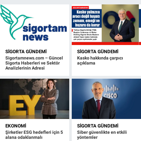
SIGORTA GÜNDEMI
SIGORTA GÜNDEMI
Sigortamnews.com – Güncel
Kasko hakkında çarpıcı
Sigorta Haberleri ve Sektör
açıklama
Analizlerinin Adresi
EKONOMI
SIGORTA GÜNDEMI
Şirketler ESG hedefleri için 5
Siber güvenlikte en etkili
alana odaklanmalı
yöntemler