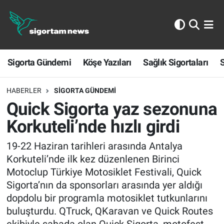
Sigorta Gündemi
Sigorta Gündemi
Köşe Yazıları
Sağlık Sigortaları
S
Köşe Yazıları
Sağlık Sigortaları
HABERLER
SIGORTA GÜNDEMI
Quick Sigorta yaz sezonuna
Sporun Sigortası
Korkuteli’nde hızlı girdi
Ekonomi
19-22 Haziran tarihleri arasında Antalya
Korkuteli’nde ilk kez düzenlenen Birinci
Motoclup Türkiye Motosiklet Festivali, Quick
Sigorta’nın da sponsorları arasında yer aldığı
dopdolu bir programla motosiklet tutkunlarını
buluşturdu. QTruck, QKaravan ve Quick Routes