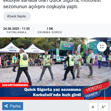
ekibiyle sahada olan Quick Sigorta, motofest
sezonunun açılışını coşkuyla yaptı.
#Quick Sigorta
24.06.2025 - 11:55
1 DK
YAYINLANMA
OKUNMA SÜRESI
Paylaş
-
+
A
A