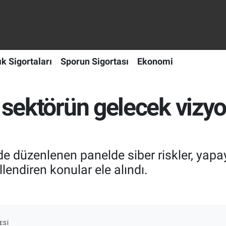
ık Sigortaları
Sporun Sigortası
Ekonomi
e sektörün gelecek viz
de düzenlenen panelde siber riskler, yapay 
llendiren konular ele alındı.
ESI