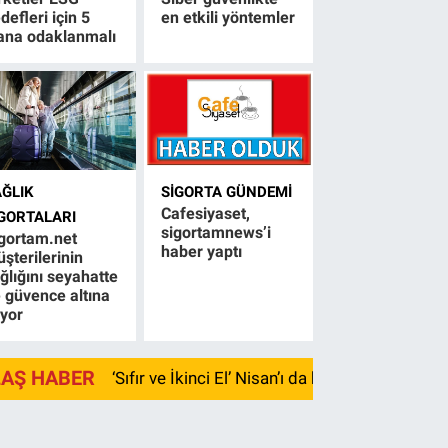
defleri için 5
en etkili yöntemler
ana odaklanmalı
AĞLIK
SIGORTA GÜNDEMI
Cafesiyaset,
IGORTALARI
sigortamnews’i
gortam.net
haber yaptı
şterilerinin
ğlığını seyahatte
 güvence altına
ıyor
LAŞ HABER
‘Sıfır ve İkinci El’ Nisan’ı da kayıpla kapadı