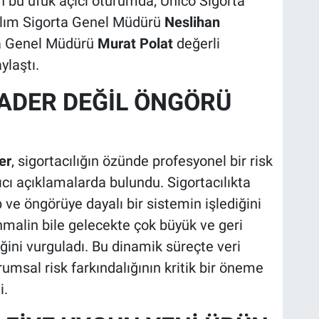
 bu ufuk açıcı oturumda; Unico Sigorta
ılım Sigorta Genel Müdürü
Neslihan
ta Genel Müdürü
Murat Polat
değerli
ylaştı.
KADER DEĞİL ÖNGÖRÜ
er
, sigortacılığın özünde profesyonel bir risk
cı açıklamalarda bulundu. Sigortacılıkta
e öngörüye dayalı bir sistemin işlediğini
hmalin bile gelecekte çok büyük ve geri
ini vurguladı. Bu dinamik süreçte veri
msal risk farkındalığının kritik bir öneme
i.