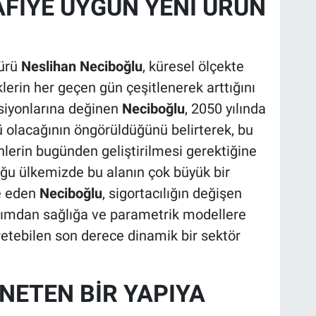
FİYE UYGUN YENİ ÜRÜN
dürü
Neslihan Neciboğlu
, küresel ölçekte
klerin her geçen gün çeşitlenerek arttığını
siyonlarına değinen
Neciboğlu
, 2050 yılında
tü olacağının öngörüldüğünü belirterek, bu
lerin bugünden geliştirilmesi gerektiğine
uğu ülkemizde bu alanın çok büyük bir
de eden
Neciboğlu
, sigortacılığın değişen
tarımdan sağlığa ve parametrik modellere
etebilen son derece dinamik bir sektör
NETEN BİR YAPIYA