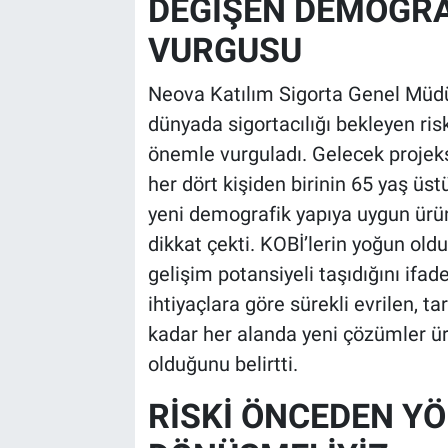
DEĞİŞEN DEMOGRA
VURGUSU
Neova Katılım Sigorta Genel Mü
dünyada sigortacılığı bekleyen ris
önemle vurguladı. Gelecek projek
her dört kişiden birinin 65 yaş üs
yeni demografik yapıya uygun ürün
dikkat çekti. KOBİ’lerin yoğun old
gelişim potansiyeli taşıdığını ifa
ihtiyaçlara göre sürekli evrilen, 
kadar her alanda yeni çözümler ür
olduğunu belirtti.
RİSKİ ÖNCEDEN YÖ