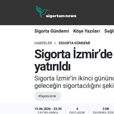
Sigorta Gündemi
Sigorta Gündemi
Köşe Yazıları
Sağl
Köşe Yazıları
HABERLER
SIGORTA GÜNDEMI
Sağlık Sigortaları
Sigorta İzmir’d
Sporun Sigortası
yatırıldı
Ekonomi
Sigorta İzmir’in ikinci günün
geleceğin sigortacılığını şeki
#Sigorta izmir
13.06.2026 - 23:35
4
3 DK
YAYINLANMA
PAYLAŞIM
OKUNMA SÜR