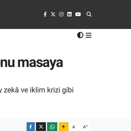
yonu masaya
zekâ ve iklim krizi gibi
-
+
A
A