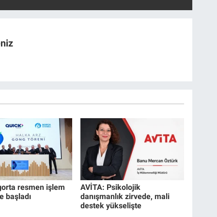
niz
gorta resmen işlem
AVİTA: Psikolojik
 başladı
danışmanlık zirvede, mali
destek yükselişte