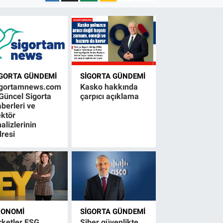
IGORTA GÜNDEMI
SIGORTA GÜNDEMI
igortamnews.com
Kasko hakkında
Güncel Sigorta
çarpıcı açıklama
berleri ve
ktör
alizlerinin
resi
KONOMI
SIGORTA GÜNDEMI
rketler ESG
Siber güvenlikte