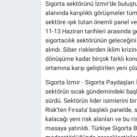
Sigorta sektörünü İzmir’de buluştu
alanında karşılıklı görüşmeler tü
sektöre ışık tutan önemli panel v
11-13 Haziran tarihleri arasında ge
sigortacılık sektörünün geleceğini 
alındı. Siber risklerden iklim kri
dönüşüme kadar birçok farklı konud
ortamına karşı geliştirilen yeni çö
Sigorta İzmir - Sigorta Paydaşları İ
sektörün sıcak gündemindeki başl
sürdü. Sektörün lider isimlerini bir
Risk’ten Fırsata' başlıklı panelde,
kalacağı yeni risk alanları ve bu ri
masaya yatırıldı. Türkiye Sigorta B