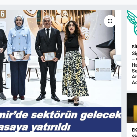
S
S
– 
Ha
Se
An
Ad
E
Şi