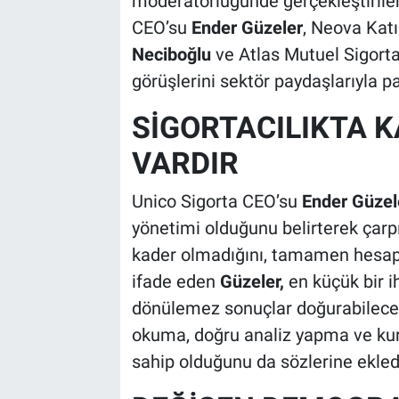
moderatörlüğünde gerçekleştirilen
CEO’su
Ender Güzeler
, Neova Kat
Neciboğlu
ve Atlas Mutuel Sigor
görüşlerini sektör paydaşlarıyla pa
SİGORTACILIKTA 
VARDIR
Unico Sigorta CEO’su
Ender Güzel
yönetimi olduğunu belirterek çarpı
kader olmadığını, tamamen hesap v
ifade eden
Güzeler,
en küçük bir i
dönülemez sonuçlar doğurabileceğ
okuma, doğru analiz yapma ve kuru
sahip olduğunu da sözlerine ekled