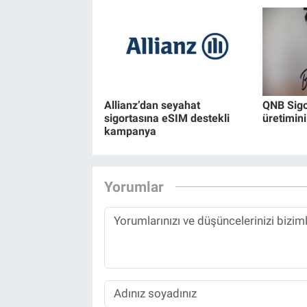
Allianz’dan seyahat
QNB Sigor
sigortasına eSIM destekli
üretimini
kampanya
Yorumlar