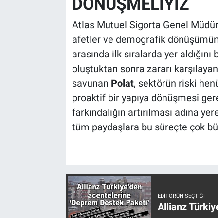
DÖNÜŞMELİYİZ
Atlas Mutuel Sigorta Genel Müdü
afetler ve demografik dönüşümün
arasında ilk sıralarda yer aldığını b
oluştuktan sonra zararı karşılaya
savunan
Polat
, sektörün riski h
proaktif bir yapıya dönüşmesi gere
farkındalığın artırılması adına ye
tüm paydaşlara bu süreçte çok büy
EDITÖRÜN SEÇTIĞI
Allianz Türki