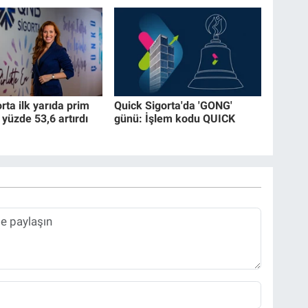
ta ilk yarıda prim
Quick Sigorta'da 'GONG'
 yüzde 53,6 artırdı
günü: İşlem kodu QUICK