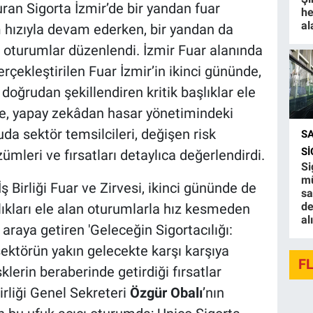
ran Sigorta İzmir’de bir yandan fuar
he
al
m hızıyla devam ederken, bir yandan da
e oturumlar düzenlendi. İzmir Fuar alanında
rçekleştirilen Fuar İzmir’in ikinci gününde,
doğrudan şekillendiren kritik başlıklar ele
zine, yapay zekâdan hasar yönetimindeki
a sektör temsilcileri, değişen risk
S
S
zümleri ve fırsatları detaylıca değerlendirdi.
Si
mü
ş Birliği Fuar ve Zirvesi, ikinci gününde de
sa
de
ıkları ele alan oturumlarla hız kesmeden
al
 araya getiren 'Geleceğin Sigortacılığı:
 sektörün yakın gelecekte karşı karşıya
F
sklerin beraberinde getirdiği fırsatlar
irliği Genel Sekreteri
Özgür Obalı
’nın