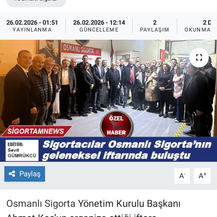
26.02.2026 - 01:51
26.02.2026 - 12:14
2
2 DK
YAYINLANMA
GÜNCELLEME
PAYLAŞIM
OKUNMA S
Paylaş
-
+
A
A
Osmanlı Sigorta
Yönetim Kurulu Başkanı