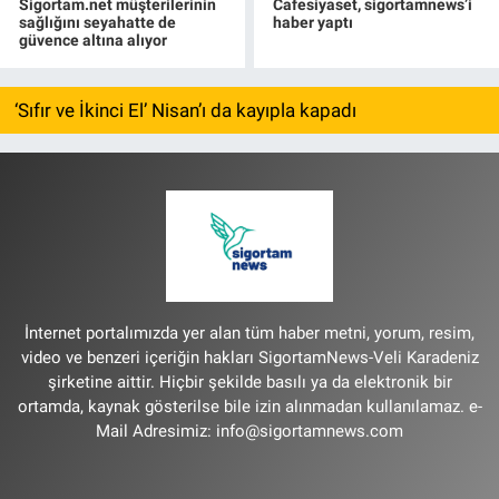
Sigortam.net müşterilerinin
Cafesiyaset, sigortamnews’i
sağlığını seyahatte de
haber yaptı
güvence altına alıyor
‘Sıfır ve İkinci El’ Nisan’ı da kayıpla kapadı
İnternet portalımızda yer alan tüm haber metni, yorum, resim,
video ve benzeri içeriğin hakları SigortamNews-Veli Karadeniz
şirketine aittir. Hiçbir şekilde basılı ya da elektronik bir
ortamda, kaynak gösterilse bile izin alınmadan kullanılamaz. e-
Mail Adresimiz:
info@sigortamnews.com