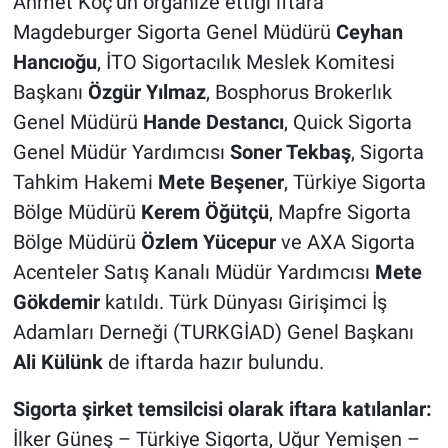
Ahmet Koç’un organize ettiği iftara
Magdeburger Sigorta Genel Müdürü
Ceyhan
Hancıoğu
, İTO Sigortacılık Meslek Komitesi
Başkanı
Özgür Yılmaz
, Bosphorus Brokerlık
Genel Müdürü
Hande Destancı
, Quick Sigorta
Genel Müdür Yardımcısı
Soner Tekbaş
, Sigorta
Tahkim Hakemi
Mete Beşener
, Türkiye Sigorta
Bölge Müdürü
Kerem Öğütçü
, Mapfre Sigorta
Bölge Müdürü
Özlem Yücepur
ve AXA Sigorta
Acenteler Satış Kanalı Müdür Yardımcısı
Mete
Gökdemir
katıldı. Türk Dünyası Girişimci İş
Adamları Derneği (TURKGİAD) Genel Başkanı
Ali Külünk
de iftarda hazır bulundu.
Sigorta şirket temsilcisi olarak iftara katılanlar:
İlker Güneş – Türkiye Sigorta, Uğur Yemişen –