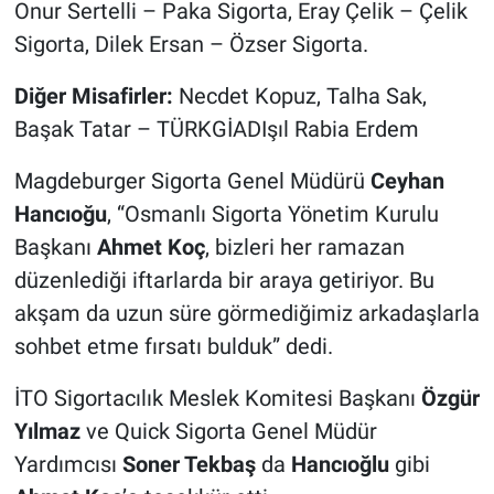
Onur Sertelli – Paka Sigorta, Eray Çelik – Çelik
Sigorta, Dilek Ersan – Özser Sigorta.
Diğer Misafirler:
Necdet Kopuz, Talha Sak,
Başak Tatar – TÜRKGİADIşıl Rabia Erdem
Magdeburger Sigorta Genel Müdürü
Ceyhan
Hancıoğu
, “Osmanlı Sigorta Yönetim Kurulu
Başkanı
Ahmet Koç
, bizleri her ramazan
düzenlediği iftarlarda bir araya getiriyor. Bu
akşam da uzun süre görmediğimiz arkadaşlarla
sohbet etme fırsatı bulduk” dedi.
İTO Sigortacılık Meslek Komitesi Başkanı
Özgür
Yılmaz
ve Quick Sigorta Genel Müdür
Yardımcısı
Soner Tekbaş
da
Hancıoğlu
gibi