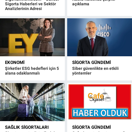
Sigorta Haberleri ve Sektör
açıklama
Analizlerinin Adresi
EKONOMI
SIGORTA GÜNDEMI
Şirketler ESG hedefleri için 5
Siber güvenlikte en etkili
alana odaklanmalı
yöntemler
SAĞLIK SIGORTALARI
SIGORTA GÜNDEMI