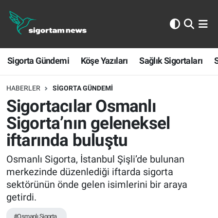
Sigorta Gündemi
Sigorta Gündemi
Köşe Yazıları
Sağlık Sigortaları
S
Köşe Yazıları
Sağlık Sigortaları
HABERLER
SIGORTA GÜNDEMI
Sigortacılar Osmanlı
Sporun Sigortası
Sigorta’nın geleneksel
iftarında buluştu
Ekonomi
Osmanlı Sigorta, İstanbul Şişli’de bulunan
merkezinde düzenlediği iftarda sigorta
sektörünün önde gelen isimlerini bir araya
getirdi.
#Osmanlı Sigorta