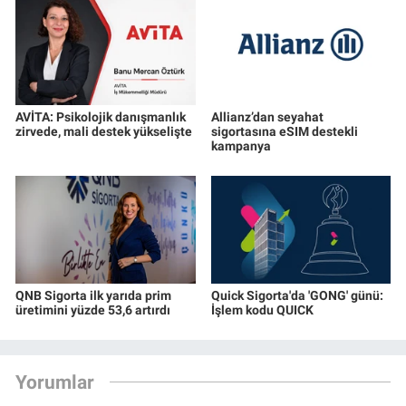
AVİTA: Psikolojik danışmanlık
Allianz’dan seyahat
zirvede, mali destek yükselişte
sigortasına eSIM destekli
kampanya
QNB Sigorta ilk yarıda prim
Quick Sigorta'da 'GONG' günü:
üretimini yüzde 53,6 artırdı
İşlem kodu QUICK
Yorumlar