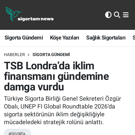
Sigorta Gündemi
Sigorta Gündemi
Köşe Yazıları
Sağlık Sigortaları
S
Köşe Yazıları
Sağlık Sigortaları
HABERLER
SIGORTA GÜNDEMI
TSB Londra’da iklim
Sporun Sigortası
finansmanı gündemine
damga vurdu
Ekonomi
Türkiye Sigorta Birliği Genel Sekreteri Özgür
Obalı, UNEP FI Global Roundtable 2026’da
sigorta sektörünün iklim değişikliğiyle
mücadeledeki stratejik rolünü anlattı.
#SİGORTA