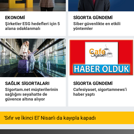
EKONOMI
SIGORTA GÜNDEMI
Şirketler ESG hedefleri için 5
Siber güvenlikte en etkili
alana odaklanmalı
yöntemler
SAĞLIK SIGORTALARI
SIGORTA GÜNDEMI
Sigortam.net müşterilerinin
Cafesiyaset, sigortamnews’i
sağlığını seyahatte de
haber yaptı
güvence altına alıyor
‘Sıfır ve İkinci El’ Nisan’ı da kayıpla kapadı