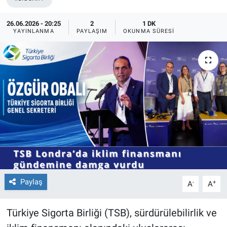
26.06.2026 - 20:25
2
1 DK
YAYINLANMA
PAYLAŞIM
OKUNMA SÜRESI
Paylaş
-
+
A
A
Türkiye Sigorta Birliği (TSB), sürdürülebilirlik ve