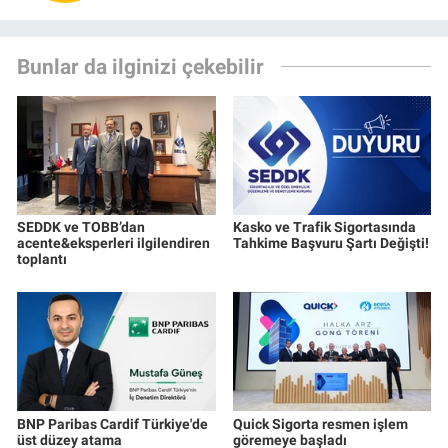
Bunlar da ilginizi çekebilir
SEDDK ve TOBB’dan
Kasko ve Trafik Sigortasında
acente&eksperleri ilgilendiren
Tahkime Başvuru Şartı Değişti!
toplantı
BNP Paribas Cardif Türkiye'de
Quick Sigorta resmen işlem
üst düzey atama
göremeye başladı