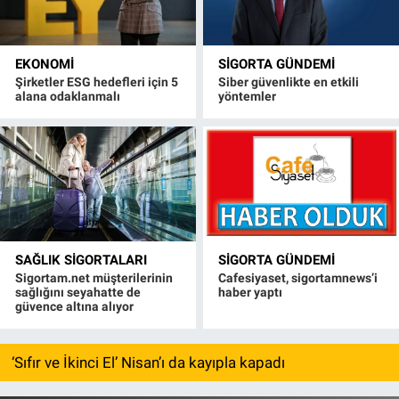
EKONOMI
SIGORTA GÜNDEMI
Şirketler ESG hedefleri için 5
Siber güvenlikte en etkili
alana odaklanmalı
yöntemler
SAĞLIK SIGORTALARI
SIGORTA GÜNDEMI
Sigortam.net müşterilerinin
Cafesiyaset, sigortamnews’i
sağlığını seyahatte de
haber yaptı
güvence altına alıyor
‘Sıfır ve İkinci El’ Nisan’ı da kayıpla kapadı