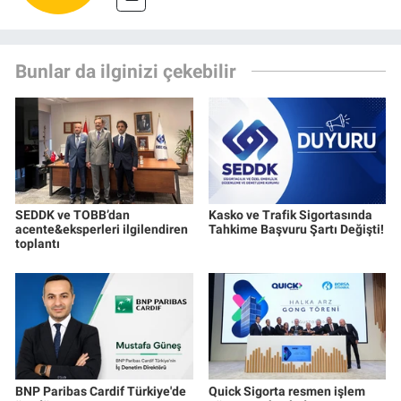
Bunlar da ilginizi çekebilir
SEDDK ve TOBB’dan
Kasko ve Trafik Sigortasında
acente&eksperleri ilgilendiren
Tahkime Başvuru Şartı Değişti!
toplantı
BNP Paribas Cardif Türkiye'de
Quick Sigorta resmen işlem