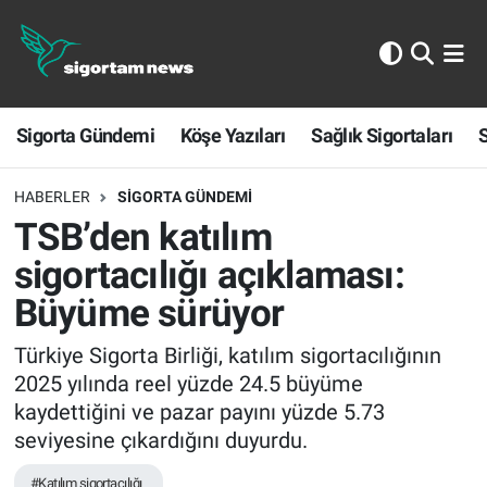
Sigorta Gündemi
Sigorta Gündemi
Köşe Yazıları
Sağlık Sigortaları
S
Köşe Yazıları
Sağlık Sigortaları
HABERLER
SIGORTA GÜNDEMI
TSB’den katılım
Sporun Sigortası
sigortacılığı açıklaması:
Büyüme sürüyor
Ekonomi
Türkiye Sigorta Birliği, katılım sigortacılığının
2025 yılında reel yüzde 24.5 büyüme
kaydettiğini ve pazar payını yüzde 5.73
seviyesine çıkardığını duyurdu.
#Katılım sigortacılığı