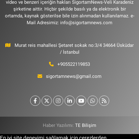
video ve benzeri içeriğin hakları SigortamNews-Veli Karadeniz
şirketine aittir. Hiçbir şekilde basılı ya da elektronik bir
ortamda, kaynak gösterilse bile izin alınmadan kullanılamaz. e-
Mail Adresimiz:
info@sigortamnews.com
Murat reis mahallesi Şetaret sokak no:3/4 34664 Üsküdar
/ İstanbul
+905522119853
sigortamnews@gmail.com
Haber Yazılımı:
TE Bilişim
En iyi site deneyimi sağlamak için çerezlerden