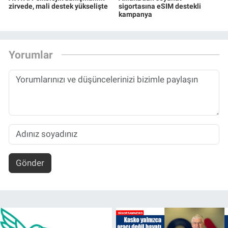
zirvede, mali destek yükselişte
sigortasına eSIM destekli
kampanya
Yorumlar
Gönder