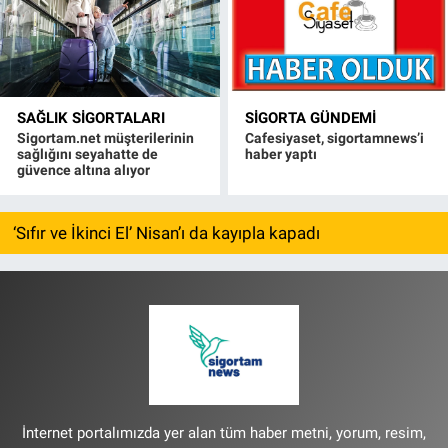
SAĞLIK SIGORTALARI
SIGORTA GÜNDEMI
Sigortam.net müşterilerinin
Cafesiyaset, sigortamnews’i
sağlığını seyahatte de
haber yaptı
güvence altına alıyor
‘Sıfır ve İkinci El’ Nisan’ı da kayıpla kapadı
İnternet portalımızda yer alan tüm haber metni, yorum, resim,