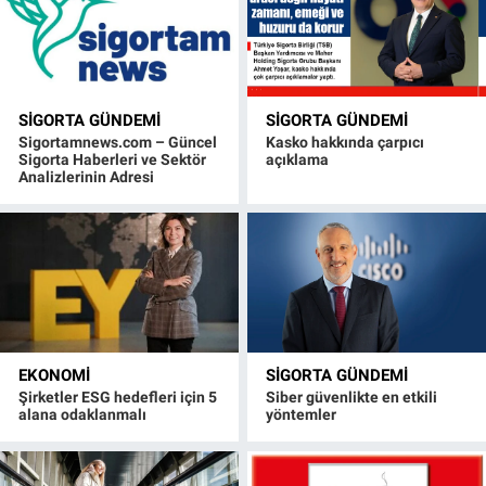
SIGORTA GÜNDEMI
SIGORTA GÜNDEMI
Sigortamnews.com – Güncel
Kasko hakkında çarpıcı
Sigorta Haberleri ve Sektör
açıklama
Analizlerinin Adresi
EKONOMI
SIGORTA GÜNDEMI
Şirketler ESG hedefleri için 5
Siber güvenlikte en etkili
alana odaklanmalı
yöntemler