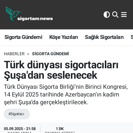
Sigorta Gündemi
Sigorta Gündemi
Köşe Yazıları
Sağlık Sigortaları
S
Köşe Yazıları
Sağlık Sigortaları
HABERLER
SIGORTA GÜNDEMI
Türk dünyası sigortacıları
Sporun Sigortası
Şuşa'dan seslenecek
Ekonomi
Türk Dünyası Sigorta Birliği’nin Birinci Kongresi,
14 Eylül 2025 tarihinde Azerbaycan’ın kadim
şehri Şuşa’da gerçekleştirilecek.
#Sigortacı
05.09.2025 - 21:58
1 DK