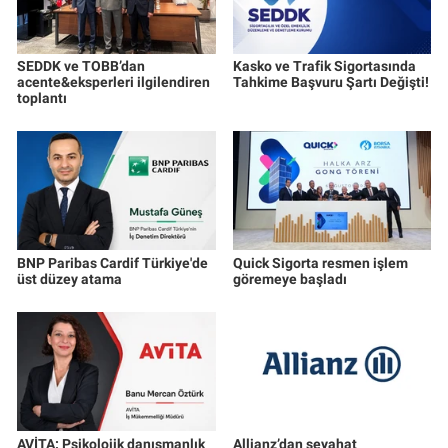
SEDDK ve TOBB’dan
Kasko ve Trafik Sigortasında
acente&eksperleri ilgilendiren
Tahkime Başvuru Şartı Değişti!
toplantı
BNP Paribas Cardif Türkiye'de
Quick Sigorta resmen işlem
üst düzey atama
göremeye başladı
AVİTA: Psikolojik danışmanlık
Allianz’dan seyahat