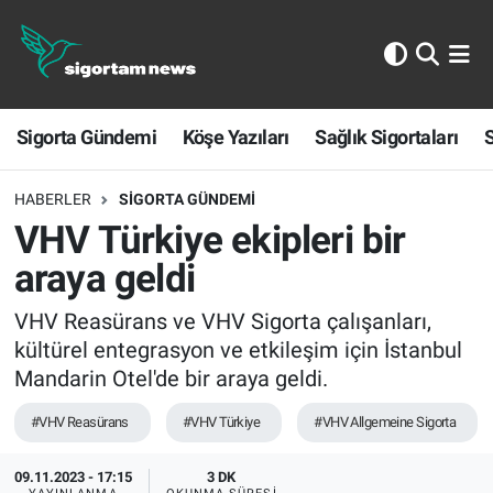
Sigorta Gündemi
Sigorta Gündemi
Köşe Yazıları
Sağlık Sigortaları
S
Köşe Yazıları
Sağlık Sigortaları
HABERLER
SIGORTA GÜNDEMI
VHV Türkiye ekipleri bir
Sporun Sigortası
araya geldi
Ekonomi
VHV Reasürans ve VHV Sigorta çalışanları,
kültürel entegrasyon ve etkileşim için İstanbul
Mandarin Otel'de bir araya geldi.
#VHV Reasürans
#VHV Türkiye
#VHV Allgemeine Sigorta
09.11.2023 - 17:15
3 DK