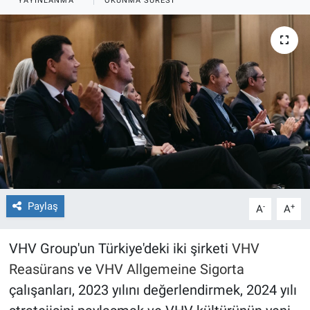
YAYINLANMA
OKUNMA SÜRESI
Paylaş
-
+
A
A
VHV Group'un Türkiye'deki iki şirketi
VHV
Reasürans
ve
VHV Allgemeine Sigorta
çalışanları, 2023 yılını değerlendirmek, 2024 yılı