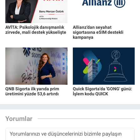
AVİTA: Psikolojik danışmanlık
Allianz’dan seyahat
zirvede, mali destek yükselişte
sigortasına eSIM destekli
kampanya
QNB Sigorta ilk yarıda prim
Quick Sigorta'da 'GONG' günü:
üretimini yüzde 53,6 artırdı
İşlem kodu QUICK
Yorumlar