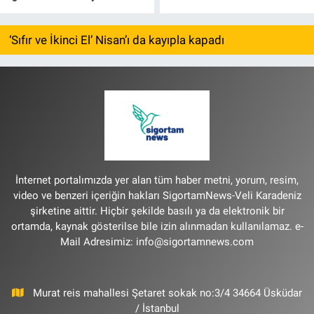
‘Sıfır ve İkinci El’ Nisan’ı da kayıpla kapadı
İnternet portalımızda yer alan tüm haber metni, yorum, resim,
video ve benzeri içeriğin hakları SigortamNews-Veli Karadeniz
şirketine aittir. Hiçbir şekilde basılı ya da elektronik bir
ortamda, kaynak gösterilse bile izin alınmadan kullanılamaz. e-
Mail Adresimiz:
info@sigortamnews.com
Murat reis mahallesi Şetaret sokak no:3/4 34664 Üsküdar
/ İstanbul