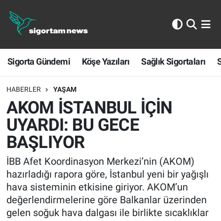
Sigorta Gündemi
Sigorta Gündemi
Köşe Yazıları
Sağlık Sigortaları
S
Köşe Yazıları
Sağlık Sigortaları
HABERLER
YAŞAM
AKOM İSTANBUL İÇİN
Sporun Sigortası
UYARDI: BU GECE
BAŞLIYOR
Ekonomi
İBB Afet Koordinasyon Merkezi’nin (AKOM)
hazırladığı rapora göre, İstanbul yeni bir yağışlı
hava sisteminin etkisine giriyor. AKOM’un
değerlendirmelerine göre Balkanlar üzerinden
gelen soğuk hava dalgası ile birlikte sıcaklıklar