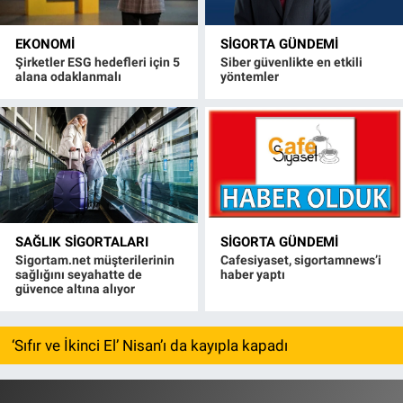
EKONOMI
SIGORTA GÜNDEMI
Şirketler ESG hedefleri için 5
Siber güvenlikte en etkili
alana odaklanmalı
yöntemler
SAĞLIK SIGORTALARI
SIGORTA GÜNDEMI
Sigortam.net müşterilerinin
Cafesiyaset, sigortamnews’i
sağlığını seyahatte de
haber yaptı
güvence altına alıyor
‘Sıfır ve İkinci El’ Nisan’ı da kayıpla kapadı