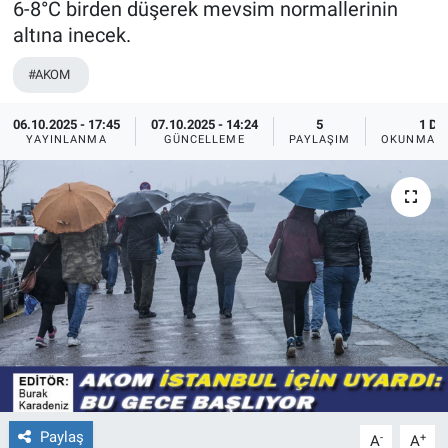
6-8°C birden düşerek mevsim normallerinin
altına inecek.
#AKOM
06.10.2025 - 17:45
07.10.2025 - 14:24
5
1 DK
YAYINLANMA
GÜNCELLEME
PAYLAŞIM
OKUNMA S
Paylaş
-
+
A
A