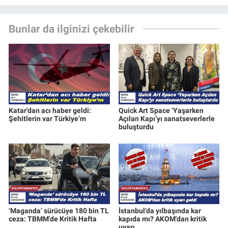
Bunlar da ilginizi çekebilir
Katar'dan acı haber geldi:
Quick Art Space ‘Yaşarken
Şehitlerin var Türkiye’m
Açılan Kapı’yı sanatseverlerle
buluşturdu
‘Maganda’ sürücüye 180 bin TL
İstanbul’da yılbaşında kar
ceza: TBMM'de Kritik Hafta
kapıda mı? AKOM'dan kritik
uyarı