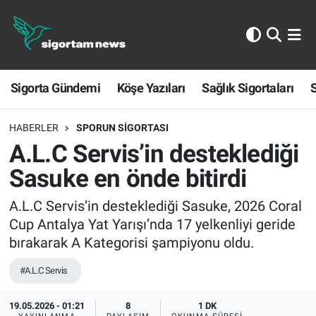
Sigorta Gündemi
Sigorta Gündemi
Köşe Yazıları
Sağlık Sigortaları
S
Köşe Yazıları
Sağlık Sigortaları
HABERLER
SPORUN SIGORTASI
A.L.C Servis’in desteklediği
Sporun Sigortası
Sasuke en önde bitirdi
Ekonomi
A.L.C Servis’in desteklediği Sasuke, 2026 Coral
Cup Antalya Yat Yarışı’nda 17 yelkenliyi geride
bırakarak A Kategorisi şampiyonu oldu.
#A.L.C Servis
19.05.2026 - 01:21
8
1 DK