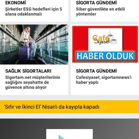
EKONOMI
SIGORTA GÜNDEMI
Şirketler ESG hedefleri için 5
Siber güvenlikte en etkili
alana odaklanmalı
yöntemler
SAĞLIK SIGORTALARI
SIGORTA GÜNDEMI
Sigortam.net müşterilerinin
Cafesiyaset, sigortamnews’i
sağlığını seyahatte de
haber yaptı
güvence altına alıyor
‘Sıfır ve İkinci El’ Nisan’ı da kayıpla kapadı