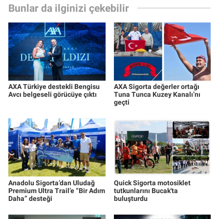
Bunlar da ilginizi çekebilir
AXA Türkiye destekli Bengisu
AXA Sigorta değerler ortağı
Avcı belgeseli görücüye çıktı
Tuna Tunca Kuzey Kanalı’nı
geçti
Anadolu Sigorta’dan Uludağ
Quick Sigorta motosiklet
Premium Ultra Trail’e “Bir Adım
tutkunlarını Bucak'ta
Daha” desteği
buluşturdu