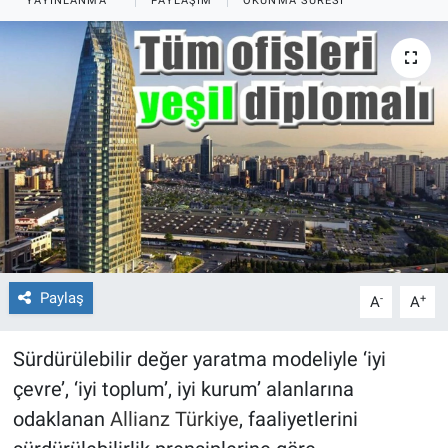
YAYINLANMA
PAYLAŞIM
OKUNMA SÜRESI
Paylaş
-
+
A
A
Sürdürülebilir değer yaratma modeliyle ‘iyi
çevre’, ‘iyi toplum’, iyi kurum’ alanlarına
odaklanan
Allianz Türkiye
, faaliyetlerini