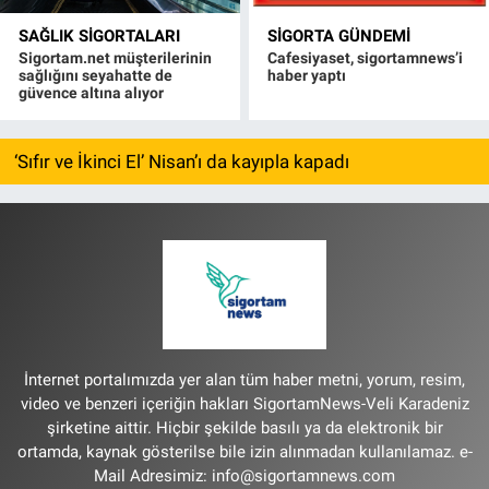
SAĞLIK SIGORTALARI
SIGORTA GÜNDEMI
Sigortam.net müşterilerinin
Cafesiyaset, sigortamnews’i
sağlığını seyahatte de
haber yaptı
güvence altına alıyor
‘Sıfır ve İkinci El’ Nisan’ı da kayıpla kapadı
İnternet portalımızda yer alan tüm haber metni, yorum, resim,
video ve benzeri içeriğin hakları SigortamNews-Veli Karadeniz
şirketine aittir. Hiçbir şekilde basılı ya da elektronik bir
ortamda, kaynak gösterilse bile izin alınmadan kullanılamaz. e-
Mail Adresimiz:
info@sigortamnews.com