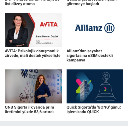
üst düzey atama
göremeye başladı
AVİTA: Psikolojik danışmanlık
Allianz’dan seyahat
zirvede, mali destek yükselişte
sigortasına eSIM destekli
kampanya
QNB Sigorta ilk yarıda prim
Quick Sigorta'da 'GONG' günü:
üretimini yüzde 53,6 artırdı
İşlem kodu QUICK