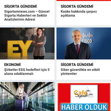
SIGORTA GÜNDEMI
SIGORTA GÜNDEMI
Sigortamnews.com – Güncel
Kasko hakkında çarpıcı
Sigorta Haberleri ve Sektör
açıklama
Analizlerinin Adresi
EKONOMI
SIGORTA GÜNDEMI
Şirketler ESG hedefleri için 5
Siber güvenlikte en etkili
alana odaklanmalı
yöntemler