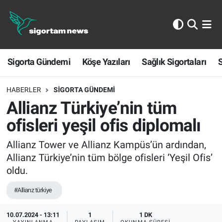
Sigorta Gündemi
Sigorta Gündemi
Köşe Yazıları
Sağlık Sigortaları
S
Köşe Yazıları
Sağlık Sigortaları
HABERLER
SIGORTA GÜNDEMI
Allianz Türkiye’nin tüm
Sporun Sigortası
ofisleri yeşil ofis diplomalı
Ekonomi
Allianz Tower ve Allianz Kampüs’ün ardından,
Allianz Türkiye’nin tüm bölge ofisleri ‘Yeşil Ofis’
oldu.
#Allianz türkiye
10.07.2024 - 13:11
1
1 DK