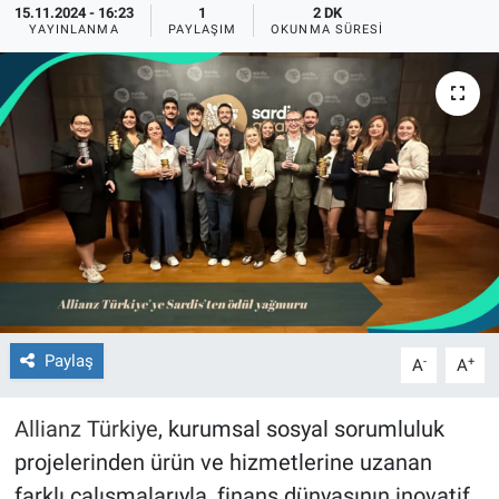
15.11.2024 - 16:23
1
2 DK
YAYINLANMA
PAYLAŞIM
OKUNMA SÜRESI
Paylaş
-
+
A
A
Allianz Türkiye
, kurumsal sosyal sorumluluk
projelerinden ürün ve hizmetlerine uzanan
farklı çalışmalarıyla, finans dünyasının inovatif