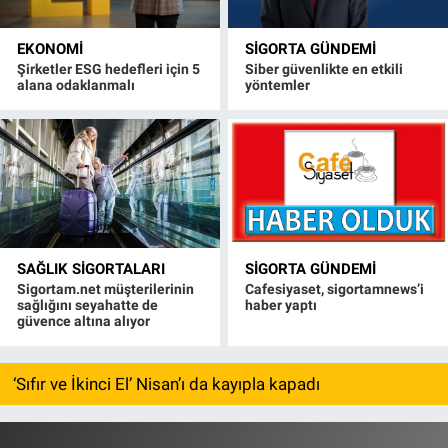
EKONOMI
SIGORTA GÜNDEMI
Şirketler ESG hedefleri için 5
Siber güvenlikte en etkili
alana odaklanmalı
yöntemler
SAĞLIK SIGORTALARI
SIGORTA GÜNDEMI
Sigortam.net müşterilerinin
Cafesiyaset, sigortamnews’i
sağlığını seyahatte de
haber yaptı
güvence altına alıyor
‘Sıfır ve İkinci El’ Nisan’ı da kayıpla kapadı