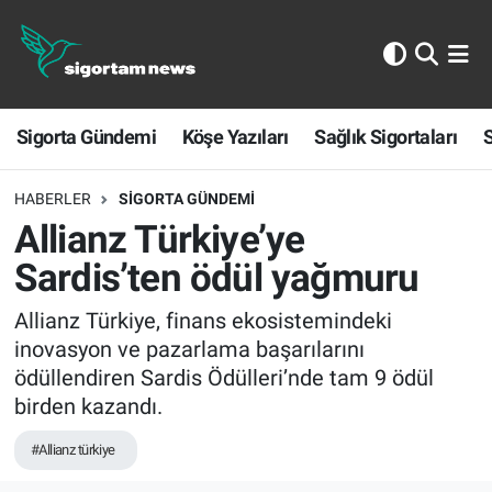
Sigorta Gündemi
Sigorta Gündemi
Köşe Yazıları
Sağlık Sigortaları
S
Köşe Yazıları
Sağlık Sigortaları
HABERLER
SIGORTA GÜNDEMI
Allianz Türkiye’ye
Sporun Sigortası
Sardis’ten ödül yağmuru
Ekonomi
Allianz Türkiye, finans ekosistemindeki
inovasyon ve pazarlama başarılarını
ödüllendiren Sardis Ödülleri’nde tam 9 ödül
birden kazandı.
#Allianz türkiye