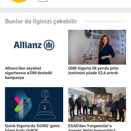
Bunlar da ilginizi çekebilir
Allianz’dan seyahat
QNB Sigorta ilk yarıda prim
sigortasına eSIM destekli
üretimini yüzde 53,6 artırdı
kampanya
Quick Sigorta'da 'GONG' günü:
ESAD’dan Yorgancılar’a
İşlem kodu QUICK
ziyaret: Neler konuşuldu?