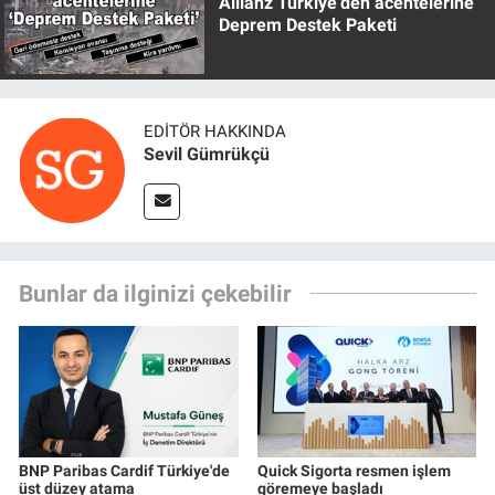
Allianz Türkiye’den acentelerine
Deprem Destek Paketi
EDITÖR HAKKINDA
Sevil Gümrükçü
Bunlar da ilginizi çekebilir
BNP Paribas Cardif Türkiye'de
Quick Sigorta resmen işlem
üst düzey atama
göremeye başladı