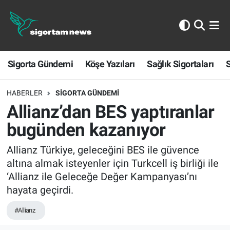
Sigorta Gündemi
Sigorta Gündemi
Köşe Yazıları
Sağlık Sigortaları
S
Köşe Yazıları
Sağlık Sigortaları
HABERLER
SIGORTA GÜNDEMI
Allianz’dan BES yaptıranlar
Sporun Sigortası
bugünden kazanıyor
Ekonomi
Allianz Türkiye, geleceğini BES ile güvence
altına almak isteyenler için Turkcell iş birliği ile
‘Allianz ile Geleceğe Değer Kampanyası’nı
hayata geçirdi.
#Allianz