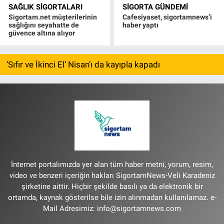
SAĞLIK SIGORTALARI
SIGORTA GÜNDEMI
Sigortam.net müşterilerinin
Cafesiyaset, sigortamnews’i
sağlığını seyahatte de
haber yaptı
güvence altına alıyor
‘Sıfır ve İkinci El’ Nisan’ı da kayıpla kapadı
İnternet portalımızda yer alan tüm haber metni, yorum, resim,
video ve benzeri içeriğin hakları SigortamNews-Veli Karadeniz
şirketine aittir. Hiçbir şekilde basılı ya da elektronik bir
ortamda, kaynak gösterilse bile izin alınmadan kullanılamaz. e-
Mail Adresimiz:
info@sigortamnews.com