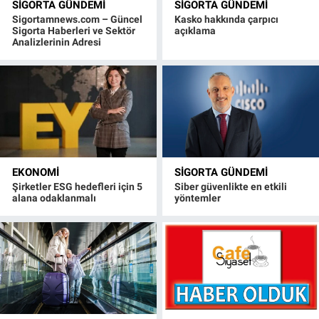
SIGORTA GÜNDEMI
SIGORTA GÜNDEMI
Sigortamnews.com – Güncel
Kasko hakkında çarpıcı
Sigorta Haberleri ve Sektör
açıklama
Analizlerinin Adresi
EKONOMI
SIGORTA GÜNDEMI
Şirketler ESG hedefleri için 5
Siber güvenlikte en etkili
alana odaklanmalı
yöntemler