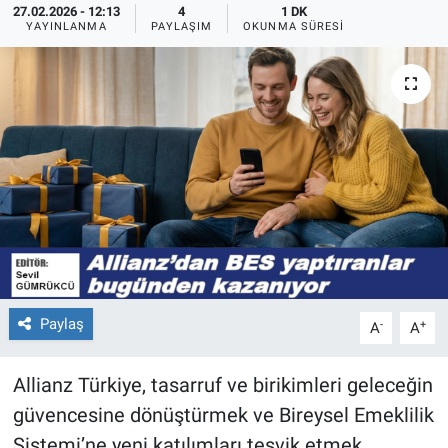
27.02.2026 - 12:13
4
1 DK
YAYINLANMA
PAYLAŞIM
OKUNMA SÜRESI
Paylaş
-
+
A
A
Allianz Türkiye, tasarruf ve birikimleri geleceğin
güvencesine dönüştürmek ve Bireysel Emeklilik
Sistemi’ne yeni katılımları teşvik etmek