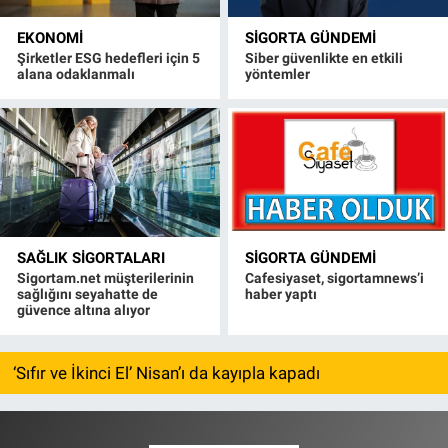
EKONOMI
SIGORTA GÜNDEMI
Şirketler ESG hedefleri için 5
Siber güvenlikte en etkili
alana odaklanmalı
yöntemler
SAĞLIK SIGORTALARI
SIGORTA GÜNDEMI
Sigortam.net müşterilerinin
Cafesiyaset, sigortamnews’i
sağlığını seyahatte de
haber yaptı
güvence altına alıyor
‘Sıfır ve İkinci El’ Nisan’ı da kayıpla kapadı