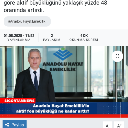
göre aktif büyüklüğünü yaklaşık yüzde 48
oranında artırdı.
#Anadolu Hayat Emeklilik
01.08.2025 - 11:52
2
4 DK
YAYINLANMA
PAYLAŞIM
OKUNMA SÜRESI
Paylaş
-
+
A
A