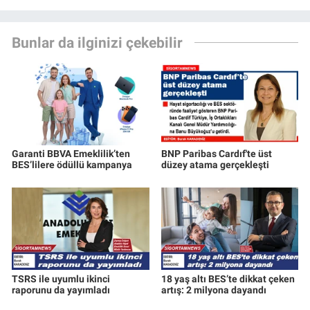
Bunlar da ilginizi çekebilir
Garanti BBVA Emeklilik’ten
BNP Paribas Cardıf'te üst
BES’lilere ödüllü kampanya
düzey atama gerçekleşti
TSRS ile uyumlu ikinci
18 yaş altı BES’te dikkat çeken
raporunu da yayımladı
artış: 2 milyona dayandı