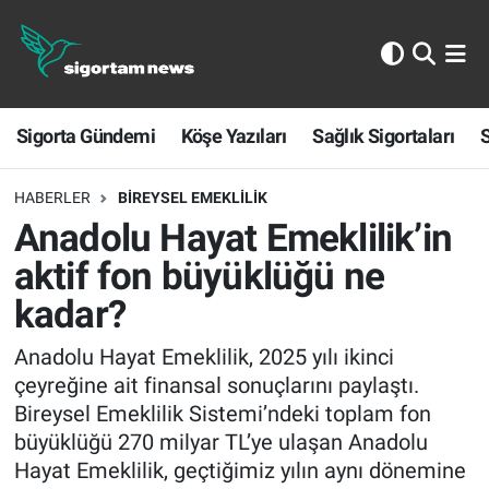
Sigorta Gündemi
Sigorta Gündemi
Köşe Yazıları
Sağlık Sigortaları
S
Köşe Yazıları
Sağlık Sigortaları
HABERLER
BIREYSEL EMEKLILIK
Anadolu Hayat Emeklilik’in
Sporun Sigortası
aktif fon büyüklüğü ne
kadar?
Ekonomi
Anadolu Hayat Emeklilik, 2025 yılı ikinci
çeyreğine ait finansal sonuçlarını paylaştı.
Bireysel Emeklilik Sistemi’ndeki toplam fon
büyüklüğü 270 milyar TL’ye ulaşan Anadolu
Hayat Emeklilik, geçtiğimiz yılın aynı dönemine