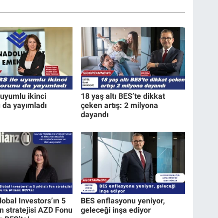
 uyumlu ikinci
18 yaş altı BES’te dikkat
 da yayımladı
çeken artış: 2 milyona
dayandı
lobal Investors’ın 5
BES enflasyonu yeniyor,
fon stratejisi AZD Fonu
geleceği inşa ediyor