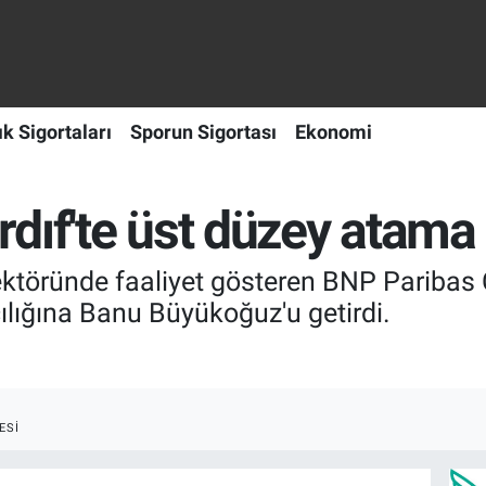
ık Sigortaları
Sporun Sigortası
Ekonomi
dıf'te üst düzey atama 
ktöründe faaliyet gösteren BNP Paribas Ca
lığına Banu Büyükoğuz'u getirdi.
ESI