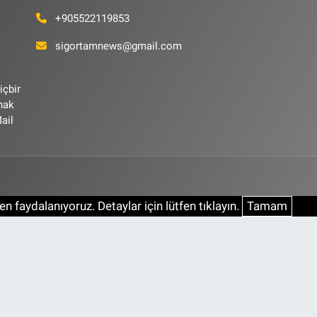
+905522119853
sigortamnews@gmail.com
içbir
ynak
ail
n faydalanıyoruz. Detaylar için lütfen tıklayın.
Tamam