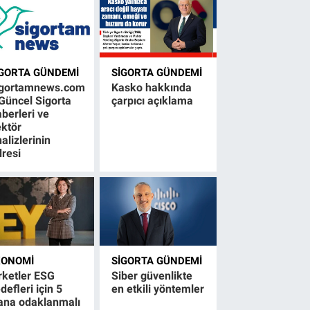
IGORTA GÜNDEMI
SIGORTA GÜNDEMI
igortamnews.com
Kasko hakkında
Güncel Sigorta
çarpıcı açıklama
berleri ve
ktör
alizlerinin
resi
KONOMI
SIGORTA GÜNDEMI
rketler ESG
Siber güvenlikte
defleri için 5
en etkili yöntemler
ana odaklanmalı