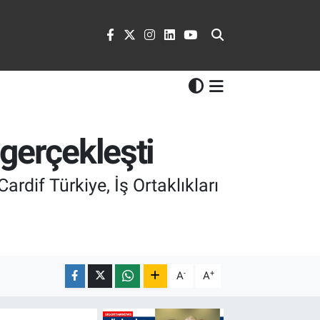
gerçekleşti
rdif Türkiye, İş Ortaklıkları
-
+
A
A