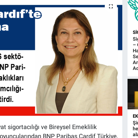
S
S
– 
Ha
Se
An
Ad
E
Şi
at sigortacılığı ve Bireysel Emeklilik
he
al
 oyuncularından BNP Paribas Cardif Türkiye,