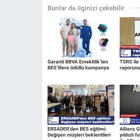
Bunlar da ilginizi çekebilir
Garanti BBVA Emeklilik’ten
TSRS ile
BES’lilere ödüllü kampanya
raporunu
ERSADER’den BES eğitimi:
Allianz G
Değişen müşteri beklentileri
yıldızlı 