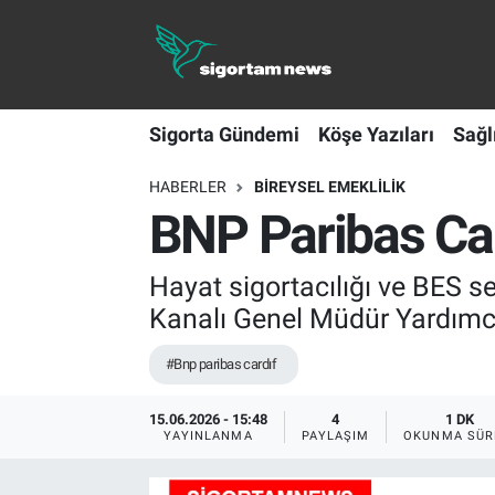
Sigorta Gündemi
Sigorta Gündemi
Köşe Yazıları
Sağl
Köşe Yazıları
HABERLER
BIREYSEL EMEKLILIK
Sağlık Sigortaları
BNP Paribas Car
Sporun Sigortası
Hayat sigortacılığı ve BES se
Ekonomi
Kanalı Genel Müdür Yardımcı
#Bnp paribas cardıf
15.06.2026 - 15:48
4
1 DK
YAYINLANMA
PAYLAŞIM
OKUNMA SÜR