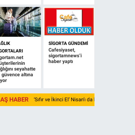
AĞLIK
SIGORTA GÜNDEMI
Cafesiyaset,
IGORTALARI
sigortamnews’i
gortam.net
haber yaptı
şterilerinin
ğlığını seyahatte
 güvence altına
ıyor
LAŞ HABER
‘Sıfır ve İkinci El’ Nisan’ı da kayıpla kapadı