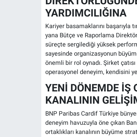
DİREKTÖRLÜĞÜND
YARDIMCILIĞINA
Kariyer basamaklarını başarıyla 
yana Bütçe ve Raporlama Direktör
süreçte sergilediği yüksek perf
sayesinde organizasyonun büyüme
önemli bir rol oynadı. Şirket çatısı
operasyonel deneyim, kendisini yen
YENİ DÖNEMDE İŞ 
KANALININ GELİŞİ
BNP Paribas Cardif Türkiye bünyes
deneyim havuzuyla öne çıkan Ban
ortaklıkları kanalının büyüme stra