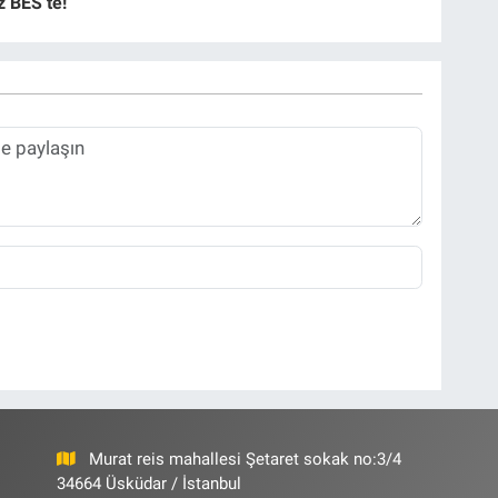
nz BES’te!
Murat reis mahallesi Şetaret sokak no:3/4
34664 Üsküdar / İstanbul