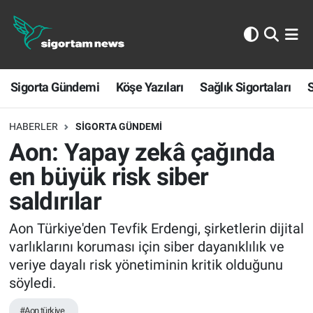
Sigorta Gündemi
Sigorta Gündemi
Köşe Yazıları
Sağlık Sigortaları
S
Köşe Yazıları
Sağlık Sigortaları
HABERLER
SIGORTA GÜNDEMI
Aon: Yapay zekâ çağında
Sporun Sigortası
en büyük risk siber
saldırılar
Ekonomi
Aon Türkiye'den Tevfik Erdengi, şirketlerin dijital
varlıklarını koruması için siber dayanıklılık ve
veriye dayalı risk yönetiminin kritik olduğunu
söyledi.
#Aon türkiye