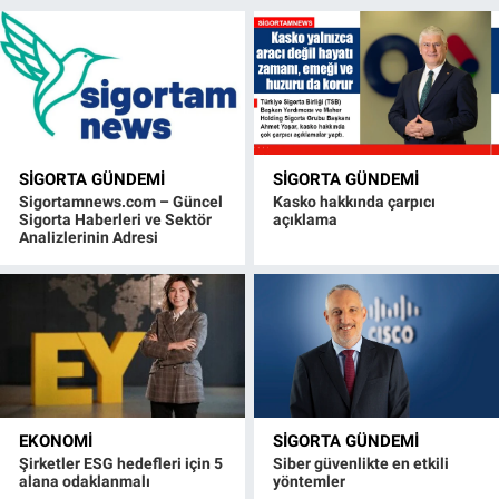
SIGORTA GÜNDEMI
SIGORTA GÜNDEMI
Sigortamnews.com – Güncel
Kasko hakkında çarpıcı
Sigorta Haberleri ve Sektör
açıklama
Analizlerinin Adresi
EKONOMI
SIGORTA GÜNDEMI
Şirketler ESG hedefleri için 5
Siber güvenlikte en etkili
alana odaklanmalı
yöntemler