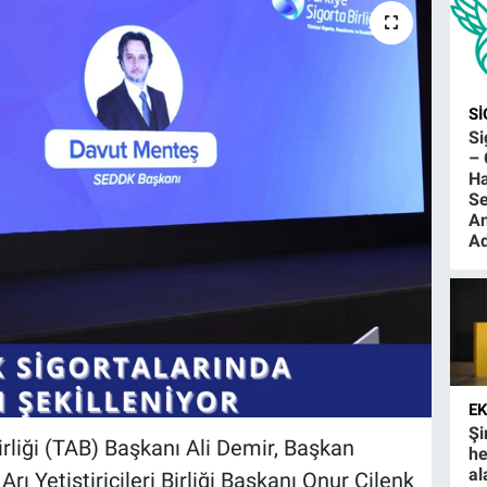
S
S
– 
Ha
Se
An
Ad
E
Şi
Birliği (TAB) Başkanı Ali Demir, Başkan
he
al
ı Yetiştiricileri Birliği Başkanı Onur Çilenk