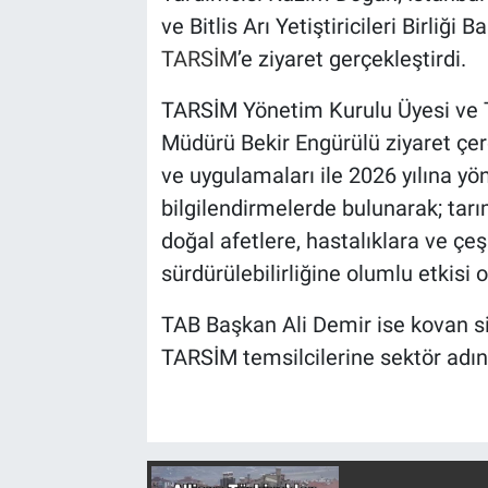
ve Bitlis Arı Yetiştiricileri Birliğ
TARSİM
’e ziyaret gerçekleştirdi.
TARSİM Yönetim Kurulu Üyesi ve T
Müdürü Bekir Engürülü ziyaret çerç
ve uygulamaları ile 2026 yılına yö
bilgilendirmelerde bulunarak; tarım 
doğal afetlere, hastalıklara ve çeşit
sürdürülebilirliğine olumlu etkisi 
TAB Başkan Ali Demir ise kovan sig
TARSİM temsilcilerine sektör adına 