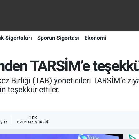
ık Sigortaları
Sporun Sigortası
Ekonomi
erinden TARSİM’e teşekk
erkez Birliği (TAB) yöneticileri TARSİM’e z
in teşekkür ettiler.
1 DK
AŞIM
OKUNMA SÜRESI