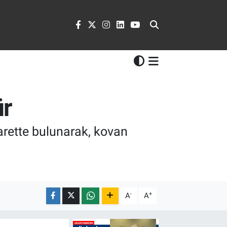
ür
iyarette bulunarak, kovan
-
+
A
A