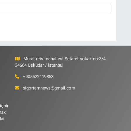
Murat reis mahallesi Şetaret sokak no:3/4
34664 Üsküdar / İstanbul
+905522119853
sigortamnews@gmail.com
içbir
ynak
ail