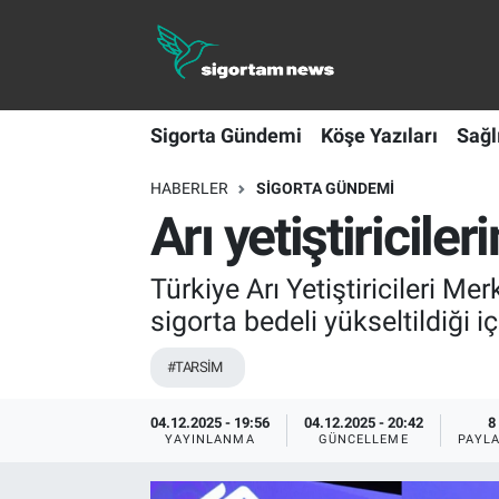
Sigorta Gündemi
Sigorta Gündemi
Köşe Yazıları
Sağl
Köşe Yazıları
HABERLER
SIGORTA GÜNDEMI
Sağlık Sigortaları
Arı yetiştiricil
Sporun Sigortası
Türkiye Arı Yetiştiricileri M
Ekonomi
sigorta bedeli yükseltildiği iç
#TARSİM
04.12.2025 - 19:56
04.12.2025 - 20:42
8
YAYINLANMA
GÜNCELLEME
PAYL