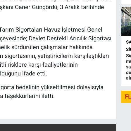
i Başkanı Caner Güngördü, 3 Aralık tarihinde
arım Sigortaları Havuz İşletmesi Genel
evesinde; Devlet Destekli Arıcılık Sigortası
S
nelik sürdürülen çalışmalar hakkında
S
sigortasının, yetiştiricilerin karşılaştıkları
Si
mü
li risklere karşı faaliyetlerinin
sa
de
olduğunu ifade etti.
al
orta bedelinin yükseltilmesi dolayısıyla
teşekkürlerini iletti.
F