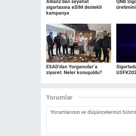
Allianz’dan seyahat
QNB Sigor
sigortasına eSIM destekli
üretimini
kampanya
ESAD’dan Yorgancılar’a
Sigortad
ziyaret: Neler konuşuldu?
USFK2026
Yorumlar