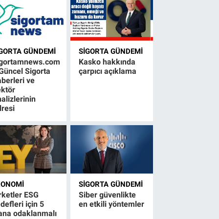
IGORTA GÜNDEMI
SIGORTA GÜNDEMI
igortamnews.com
Kasko hakkında
Güncel Sigorta
çarpıcı açıklama
berleri ve
ktör
alizlerinin
resi
KONOMI
SIGORTA GÜNDEMI
rketler ESG
Siber güvenlikte
defleri için 5
en etkili yöntemler
ana odaklanmalı