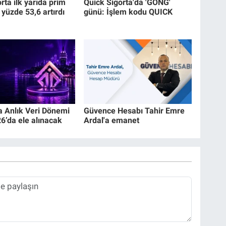
ta ilk yarıda prim
Quick Sigorta'da 'GONG'
 yüzde 53,6 artırdı
günü: İşlem kodu QUICK
a Anlık Veri Dönemi
Güvence Hesabı Tahir Emre
’da ele alınacak
Ardal'a emanet