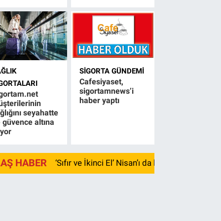
AĞLIK
SIGORTA GÜNDEMI
Cafesiyaset,
IGORTALARI
sigortamnews’i
gortam.net
haber yaptı
şterilerinin
ğlığını seyahatte
 güvence altına
ıyor
LAŞ HABER
‘Sıfır ve İkinci El’ Nisan’ı da kayıpla kapadı