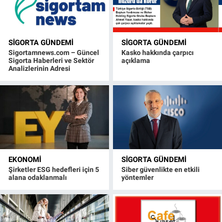
SIGORTA GÜNDEMI
SIGORTA GÜNDEMI
Sigortamnews.com – Güncel
Kasko hakkında çarpıcı
Sigorta Haberleri ve Sektör
açıklama
Analizlerinin Adresi
EKONOMI
SIGORTA GÜNDEMI
Şirketler ESG hedefleri için 5
Siber güvenlikte en etkili
alana odaklanmalı
yöntemler