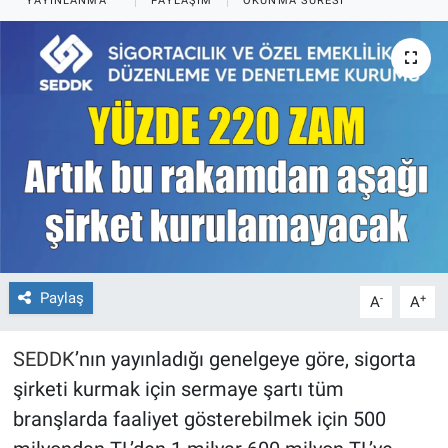
YAYINLANMA
PAYLAŞIM
OKUNMA SÜRESI
Paylaş
-
+
A
A
SEDDK
’nın yayınladığı genelgeye göre, sigorta
şirketi kurmak için sermaye şartı tüm
branşlarda faaliyet gösterebilmek için 500