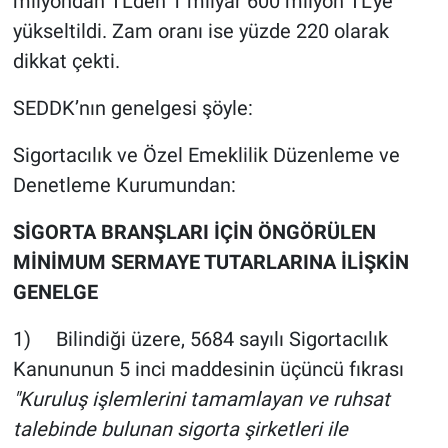
milyondan TL’den 1 milyar 600 milyon TL’ye
yükseltildi. Zam oranı ise yüzde 220 olarak
dikkat çekti.
SEDDK’nın genelgesi şöyle:
Sigortacılık ve Özel Emeklilik Düzenleme ve
Denetleme Kurumundan:
SİGORTA BRANŞLARI İÇİN ÖNGÖRÜLEN
MİNİMUM SERMAYE TUTARLARINA İLİŞKİN
GENELGE
1) Bilindiği üzere, 5684 sayılı Sigortacılık
Kanununun 5 inci maddesinin üçüncü fıkrası
"Kuruluş işlemlerini tamamlayan ve ruhsat
talebinde bulunan sigorta şirketleri ile