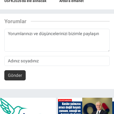
USFK2026’da ele alınacak
Ardal'a emanet
Yorumlar
Gönder