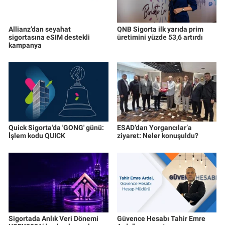
Allianz’dan seyahat
QNB Sigorta ilk yarıda prim
sigortasına eSIM destekli
üretimini yüzde 53,6 artırdı
kampanya
Quick Sigorta'da 'GONG' günü:
ESAD’dan Yorgancılar’a
İşlem kodu QUICK
ziyaret: Neler konuşuldu?
Sigortada Anlık Veri Dönemi
Güvence Hesabı Tahir Emre