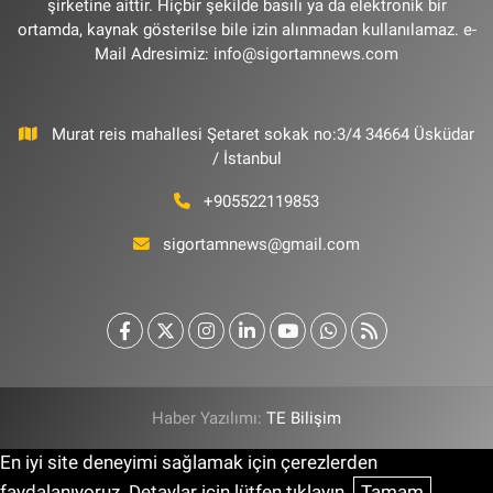
şirketine aittir. Hiçbir şekilde basılı ya da elektronik bir
ortamda, kaynak gösterilse bile izin alınmadan kullanılamaz. e-
Mail Adresimiz:
info@sigortamnews.com
Murat reis mahallesi Şetaret sokak no:3/4 34664 Üsküdar
/ İstanbul
+905522119853
sigortamnews@gmail.com
Haber Yazılımı:
TE Bilişim
En iyi site deneyimi sağlamak için çerezlerden
faydalanıyoruz. Detaylar için lütfen tıklayın.
Tamam