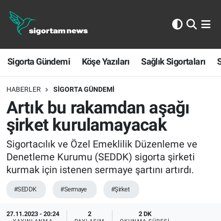
Sigorta Gündemi
Sigorta Gündemi
Köşe Yazıları
Sağlık Sigortaları
S
Köşe Yazıları
Sağlık Sigortaları
HABERLER
SIGORTA GÜNDEMI
Artık bu rakamdan aşağı
Sporun Sigortası
şirket kurulamayacak
Ekonomi
Sigortacılık ve Özel Emeklilik Düzenleme ve
Denetleme Kurumu (SEDDK) sigorta şirketi
kurmak için istenen sermaye şartını artırdı.
#SEDDK
#Sermaye
#Şirket
27.11.2023 - 20:24
2
2 DK