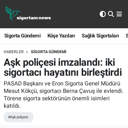
Sigorta Gündemi
Sigorta Gündemi
Köşe Yazıları
Sağlık Sigortaları
S
Köşe Yazıları
Sağlık Sigortaları
HABERLER
SIGORTA GÜNDEMI
Aşk poliçesi imzalandı: iki
Sporun Sigortası
sigortacı hayatını birleştirdi
Ekonomi
PASAD Başkanı ve Eron Sigorta Genel Müdürü
Mesut Kökçü, sigortacı Berna Çavuş ile evlendi.
Törene sigorta sektörünün önemli isimleri
katıldı.
#Aşk poliçesi