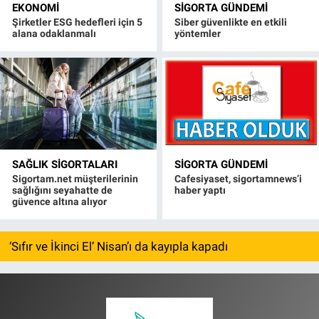
EKONOMI
SIGORTA GÜNDEMI
Şirketler ESG hedefleri için 5
Siber güvenlikte en etkili
alana odaklanmalı
yöntemler
SAĞLIK SIGORTALARI
SIGORTA GÜNDEMI
Sigortam.net müşterilerinin
Cafesiyaset, sigortamnews’i
sağlığını seyahatte de
haber yaptı
güvence altına alıyor
‘Sıfır ve İkinci El’ Nisan’ı da kayıpla kapadı