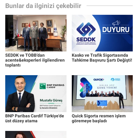
Bunlar da ilginizi çekebilir
SEDDK ve TOBB’dan
Kasko ve Trafik Sigortasında
acente&eksperleri ilgilendiren
Tahkime Başvuru Şartı Değişti!
toplantı
BNP Paribas Cardif Türkiye'de
Quick Sigorta resmen işlem
üst düzey atama
göremeye başladı