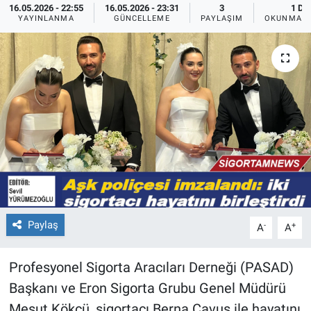
16.05.2026 - 22:55
16.05.2026 - 23:31
3
1 DK
YAYINLANMA
GÜNCELLEME
PAYLAŞIM
OKUNMA S
Paylaş
-
+
A
A
Profesyonel Sigorta Aracıları Derneği (PASAD)
Başkanı ve Eron Sigorta Grubu Genel Müdürü
Mesut Kökçü, sigortacı Berna Çavuş ile hayatını