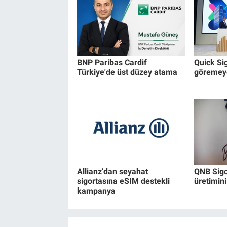
BNP Paribas Cardif
Quick Si
Türkiye'de üst düzey atama
göremeye
Allianz’dan seyahat
QNB Sigor
sigortasına eSIM destekli
üretimini
kampanya