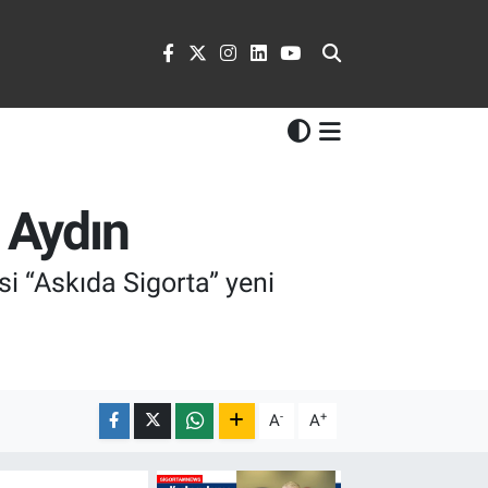
e Aydın
i “Askıda Sigorta” yeni
-
+
A
A