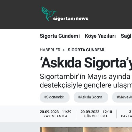
Sigorta Gündemi
Sigorta Gündemi
Köşe Yazıları
Sağl
Köşe Yazıları
HABERLER
SIGORTA GÜNDEMI
Sağlık Sigortaları
‘Askıda Sigorta’
Sporun Sigortası
Sigortambir’in Mayıs ayında 
Ekonomi
destekçisiyle gençlere ulaş
#Sigortambir
#Askıda Sigorta
#Merve A
20.09.2023 - 11:39
20.09.2023 - 12:10
3
YAYINLANMA
GÜNCELLEME
PAYL