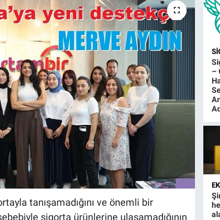
S
S
– 
Ha
Se
An
Ad
E
Şi
gortayla tanışamadığını ve önemli bir
he
al
ebebiyle sigorta ürünlerine ulaşamadığının