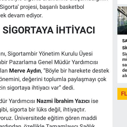
Sigorta’ projesi, başarılı basketbol
rek devam ediyor.
 SİGORTAYA İHTİYACI
S
S
ını, Sigortambir Yönetim Kurulu Üyesi
Si
mü
mbir Pazarlama Genel Müdür Yardımcısı
sa
alan
Merve Aydın
,
“Böyle bir harekete destek
de
al
 önemini, değerini toplumla paylaşmayı çok
 sigortaya ihtiyacı var” dedi.
F
ür Yardımcısı
Nazmi İbrahim Yazıcı
ise
i, sigorta bir lüks değil, ihtiyaçtır.
oruz. Üniversitede eğitim gören maddi
ardından, özellikle Tamamlayıcı Sağlık