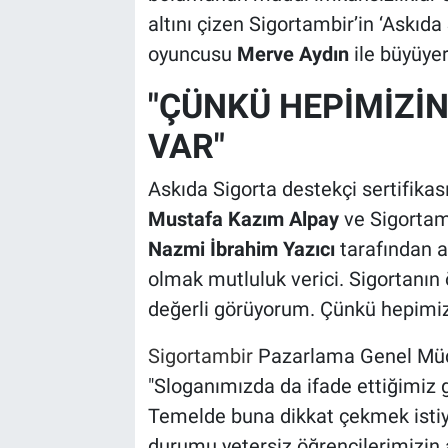
altını çizen Sigortambir’in ‘Askıda 
oyuncusu
Merve Aydın
ile büyüye
"ÇÜNKÜ HEPİMİZİN
VAR"
Askıda Sigorta destekçi sertifikas
Mustafa Kazım Alpay
ve Sigorta
Nazmi İbrahim Yazıcı
tarafından 
olmak mutluluk verici. Sigortanın
değerli görüyorum. Çünkü hepimizin
Sigortambir
Pazarlama Genel Müd
"Sloganımızda da ifade ettiğimiz gib
Temelde buna dikkat çekmek istiy
durumu yetersiz öğrencilerimizin 