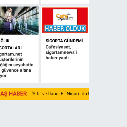
AĞLIK
SIGORTA GÜNDEMI
Cafesiyaset,
IGORTALARI
sigortamnews’i
gortam.net
haber yaptı
şterilerinin
ğlığını seyahatte
 güvence altına
ıyor
LAŞ HABER
‘Sıfır ve İkinci El’ Nisan’ı da kayıpla kapadı