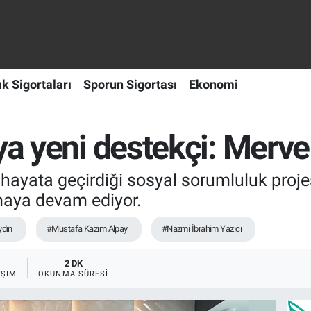
ık Sigortaları
Sporun Sigortası
Ekonomi
ya yeni destekçi: Merv
hayata geçirdiği sosyal sorumluluk projes
maya devam ediyor.
ydın
#Mustafa Kazım Alpay
#Nazmi İbrahim Yazıcı
2 DK
AŞIM
OKUNMA SÜRESI