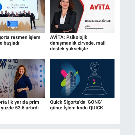
gorta resmen işlem
AVİTA: Psikolojik
 başladı
danışmanlık zirvede, mali
destek yükselişte
ta ilk yarıda prim
Quick Sigorta'da 'GONG'
 yüzde 53,6 artırdı
günü: İşlem kodu QUICK