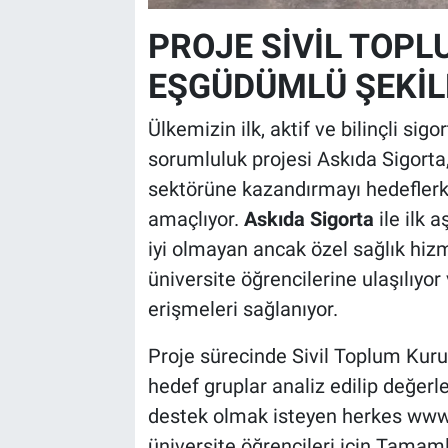
PROJE SİVİL TOPL
EŞGÜDÜMLÜ ŞEKİL
Ülkemizin ilk, aktif ve bilinçli sig
sorumluluk projesi Askıda Sigorta,
sektörüne kazandırmayı hedeflerken
amaçlıyor.
Askıda Sigorta
ile ilk
iyi olmayan ancak özel sağlık hi
üniversite öğrencilerine ulaşılıyor
erişmeleri sağlanıyor.
Proje sürecinde Sivil Toplum Kurul
hedef gruplar analiz edilip değerle
destek olmak isteyen herkes www
üniversite öğrencileri için Tamamla