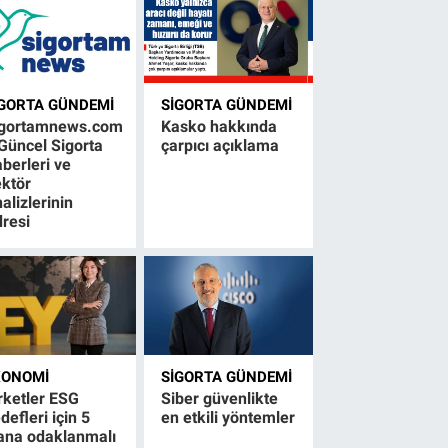
IGORTA GÜNDEMI
SIGORTA GÜNDEMI
igortamnews.com
Kasko hakkında
Güncel Sigorta
çarpıcı açıklama
berleri ve
ktör
alizlerinin
resi
KONOMI
SIGORTA GÜNDEMI
rketler ESG
Siber güvenlikte
defleri için 5
en etkili yöntemler
ana odaklanmalı