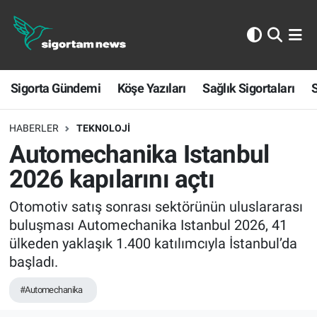
Sigorta Gündemi
Sigorta Gündemi
Köşe Yazıları
Sağlık Sigortaları
S
Köşe Yazıları
Sağlık Sigortaları
HABERLER
TEKNOLOJİ
Automechanika Istanbul
Sporun Sigortası
2026 kapılarını açtı
Ekonomi
Otomotiv satış sonrası sektörünün uluslararası
buluşması Automechanika Istanbul 2026, 41
ülkeden yaklaşık 1.400 katılımcıyla İstanbul’da
başladı.
#Automechanika