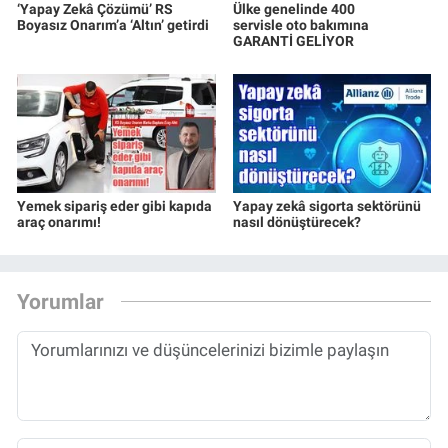
‘Yapay Zekâ Çözümü’ RS
Ülke genelinde 400
Boyasız Onarım’a ‘Altın’ getirdi
servisle oto bakımına
GARANTİ GELİYOR
Yemek sipariş eder gibi kapıda
Yapay zekâ sigorta sektörünü
araç onarımı!
nasıl dönüştürecek?
Yorumlar