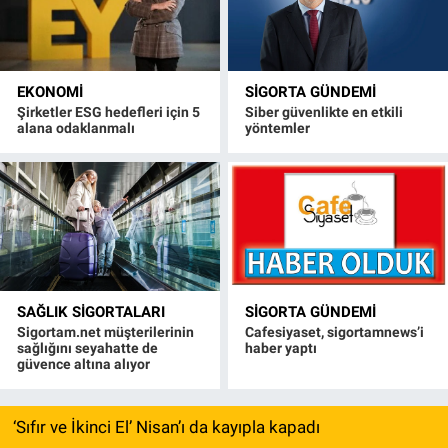
EKONOMI
SIGORTA GÜNDEMI
Şirketler ESG hedefleri için 5
Siber güvenlikte en etkili
alana odaklanmalı
yöntemler
SAĞLIK SIGORTALARI
SIGORTA GÜNDEMI
Sigortam.net müşterilerinin
Cafesiyaset, sigortamnews’i
sağlığını seyahatte de
haber yaptı
güvence altına alıyor
‘Sıfır ve İkinci El’ Nisan’ı da kayıpla kapadı