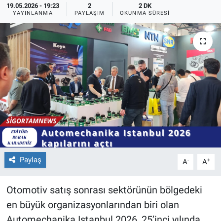
19.05.2026 - 19:23
2
2 DK
YAYINLANMA
PAYLAŞIM
OKUNMA SÜRESI
Paylaş
-
+
A
A
Otomotiv satış sonrası sektörünün bölgedeki
en büyük organizasyonlarından biri olan
Automechanika Istanbul 2026, 25’inci yılında