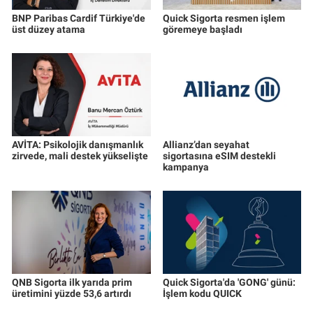
BNP Paribas Cardif Türkiye'de
Quick Sigorta resmen işlem
üst düzey atama
göremeye başladı
AVİTA: Psikolojik danışmanlık
Allianz’dan seyahat
zirvede, mali destek yükselişte
sigortasına eSIM destekli
kampanya
QNB Sigorta ilk yarıda prim
Quick Sigorta'da 'GONG' günü:
üretimini yüzde 53,6 artırdı
İşlem kodu QUICK