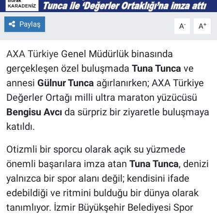
Paylaş
-
+
A
A
AXA Türkiye
Genel Müdürlük binasında
gerçekleşen özel buluşmada
Tuna Tunca
ve
annesi
Gülnur Tunca
ağırlanırken; AXA Türkiye
Değerler Ortağı milli ultra maraton yüzücüsü
Bengisu Avcı
da sürpriz bir ziyaretle buluşmaya
katıldı.
Otizmli bir sporcu olarak açık su yüzmede
önemli başarılara imza atan
Tuna Tunca
, denizi
yalnızca bir spor alanı değil; kendisini ifade
edebildiği ve ritmini bulduğu bir dünya olarak
tanımlıyor. İzmir Büyükşehir Belediyesi Spor