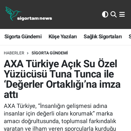
Sigorta Gündemi
Sigorta Gündemi
Köşe Yazıları
Sağlık Sigortaları
S
Köşe Yazıları
Sağlık Sigortaları
HABERLER
SIGORTA GÜNDEMI
AXA Türkiye Açık Su Özel
Sporun Sigortası
Yüzücüsü Tuna Tunca ile
‘Değerler Ortaklığı’na imza
Ekonomi
attı
AXA Türkiye, “İnsanlığın gelişmesi adına
insanlar için değerli olanı korumak” marka
amacı doğrultusunda, toplumsal farkındalık
yaratan ve ilham veren sporcularla kurduğu