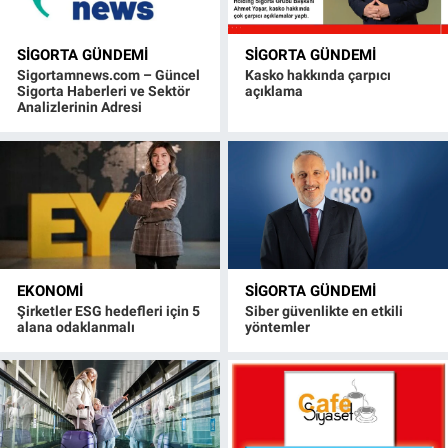
SIGORTA GÜNDEMI
SIGORTA GÜNDEMI
Sigortamnews.com – Güncel
Kasko hakkında çarpıcı
Sigorta Haberleri ve Sektör
açıklama
Analizlerinin Adresi
EKONOMI
SIGORTA GÜNDEMI
Şirketler ESG hedefleri için 5
Siber güvenlikte en etkili
alana odaklanmalı
yöntemler