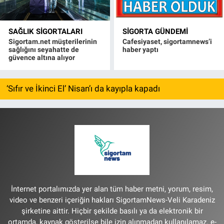
SAĞLIK SIGORTALARI
SIGORTA GÜNDEMI
Sigortam.net müşterilerinin
Cafesiyaset, sigortamnews’i
sağlığını seyahatte de
haber yaptı
güvence altına alıyor
‘Sıfır ve İkinci El’ Nisan’ı da kayıpla kapadı
İnternet portalımızda yer alan tüm haber metni, yorum, resim,
video ve benzeri içeriğin hakları SigortamNews-Veli Karadeniz
şirketine aittir. Hiçbir şekilde basılı ya da elektronik bir
ortamda, kaynak gösterilse bile izin alınmadan kullanılamaz. e-