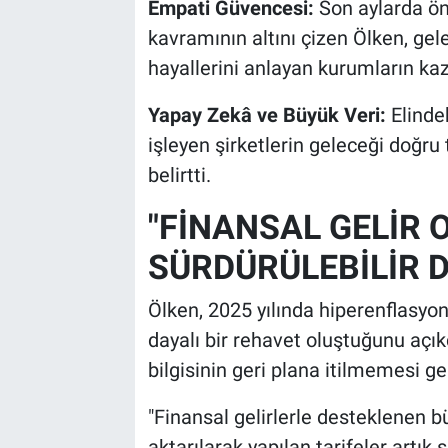
Empati Güvencesi:
Son aylarda ön
kavramının altını çizen Ölken, ge
hayallerini anlayan kurumların ka
Yapay Zekâ ve Büyük Veri:
Elinde
işleyen şirketlerin geleceği doğr
belirtti.
"FİNANSAL GELİR 
SÜRDÜRÜLEBİLİR D
Ölken, 2025 yılında hiperenflasyonu
dayalı bir rehavet oluştuğunu açıkç
bilgisinin geri plana itilmemesi ge
"Finansal gelirlerle desteklenen 
aktarılarak yapılan tarifeler artık