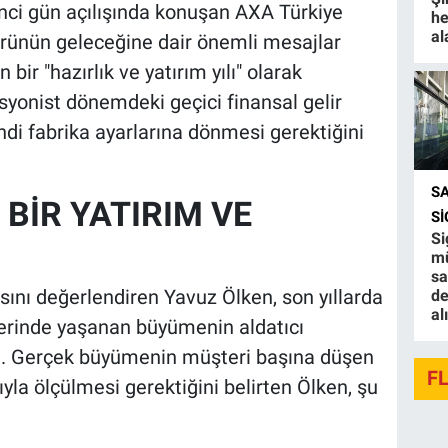
inci gün açılışında konuşan AXA Türkiye
he
al
örünün geleceğine dair önemli mesajlar
n bir "hazırlık ve yatırım yılı" olarak
syonist dönemdeki geçici finansal gelir
ndi fabrika ayarlarına dönmesi gerektiğini
S
 BİR YATIRIM VE
S
Si
mü
sa
sını değerlendiren Yavuz Ölken, son yıllarda
de
al
lerinde yaşanan büyümenin aldatıcı
i. Gerçek büyümenin müşteri başına düşen
F
rıyla ölçülmesi gerektiğini belirten Ölken, şu