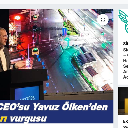
S
S
– 
Ha
Se
An
Ad
E
Şi