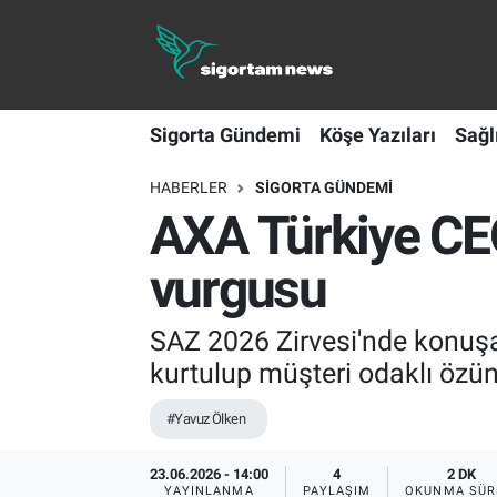
Sigorta Gündemi
Sigorta Gündemi
Köşe Yazıları
Sağl
Köşe Yazıları
HABERLER
SIGORTA GÜNDEMI
Sağlık Sigortaları
AXA Türkiye CEO
Sporun Sigortası
vurgusu
Ekonomi
SAZ 2026 Zirvesi'nde konuşa
kurtulup müşteri odaklı özün
#Yavuz Ölken
23.06.2026 - 14:00
4
2 DK
YAYINLANMA
PAYLAŞIM
OKUNMA SÜR