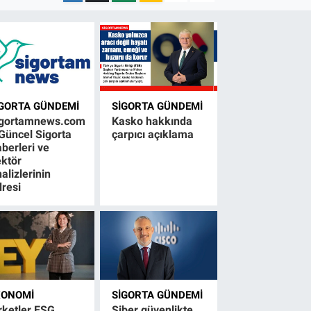
IGORTA GÜNDEMI
SIGORTA GÜNDEMI
igortamnews.com
Kasko hakkında
Güncel Sigorta
çarpıcı açıklama
berleri ve
ktör
alizlerinin
resi
KONOMI
SIGORTA GÜNDEMI
rketler ESG
Siber güvenlikte