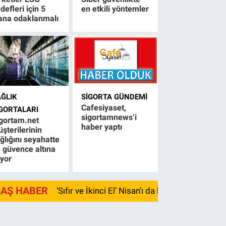
defleri için 5
en etkili yöntemler
ana odaklanmalı
AĞLIK
SIGORTA GÜNDEMI
Cafesiyaset,
IGORTALARI
sigortamnews’i
gortam.net
haber yaptı
şterilerinin
ğlığını seyahatte
 güvence altına
ıyor
LAŞ HABER
‘Sıfır ve İkinci El’ Nisan’ı da kayıpla kapadı