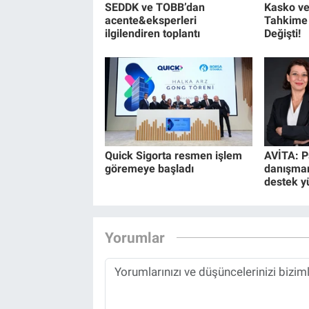
SEDDK ve TOBB’dan
Kasko ve
acente&eksperleri
Tahkime 
ilgilendiren toplantı
Değişti!
Quick Sigorta resmen işlem
AVİTA: P
göremeye başladı
danışman
destek y
Yorumlar