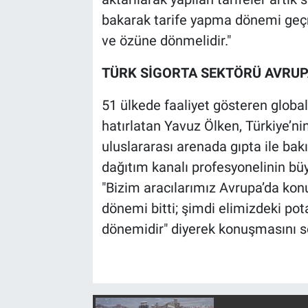
bakarak tarife yapma dönemi geçmi
ve özüne dönmelidir."
TÜRK SİGORTA SEKTÖRÜ AVRUP
51 ülkede faaliyet gösteren global
hatırlatan Yavuz Ölken, Türkiye’n
uluslararası arenada gıpta ile bakı
dağıtım kanalı profesyonelinin büy
"Bizim aracılarımız Avrupa’da konu
dönemi bitti; şimdi elimizdeki pot
dönemidir" diyerek konuşmasını so