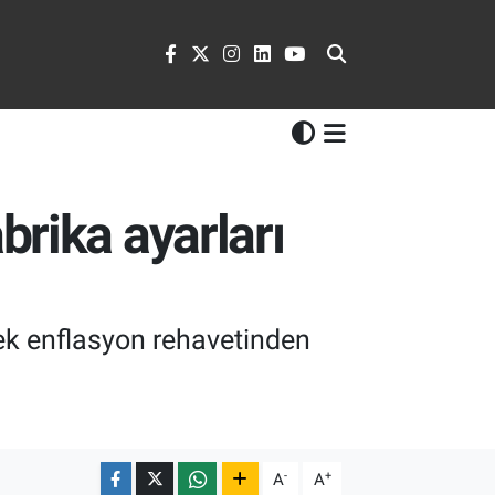
rika ayarları
ek enflasyon rehavetinden
-
+
A
A