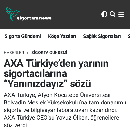
Sigorta Gündemi
Sigorta Gündemi
Köşe Yazıları
Sağlık Sigortaları
S
Köşe Yazıları
Sağlık Sigortaları
HABERLER
SIGORTA GÜNDEMI
AXA Türkiye’den yarının
Sporun Sigortası
sigortacılarına
“Yanınızdayız” sözü
Ekonomi
AXA Türkiye, Afyon Kocatepe Üniversitesi
Bolvadin Meslek Yüksekokulu’na tam donanımlı
sigorta ve bilgisayar laboratuvarı kazandırdı.
AXA Türkiye CEO’su Yavuz Ölken, öğrencilere
söz verdi.