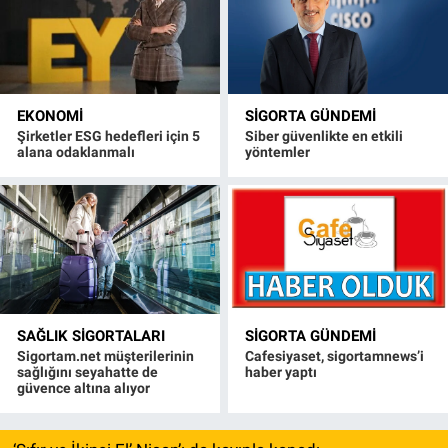
EKONOMI
SIGORTA GÜNDEMI
Şirketler ESG hedefleri için 5
Siber güvenlikte en etkili
alana odaklanmalı
yöntemler
SAĞLIK SIGORTALARI
SIGORTA GÜNDEMI
Sigortam.net müşterilerinin
Cafesiyaset, sigortamnews’i
sağlığını seyahatte de
haber yaptı
güvence altına alıyor