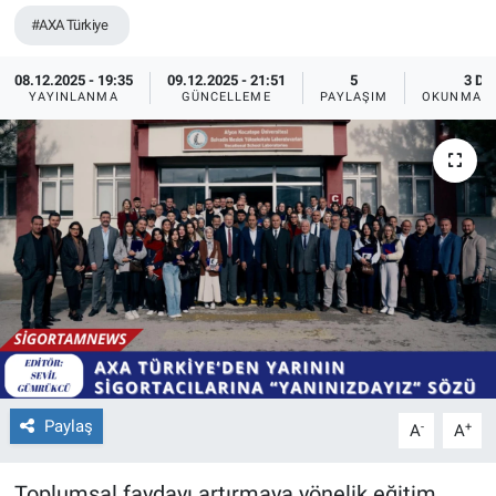
#AXA Türkiye
08.12.2025 - 19:35
09.12.2025 - 21:51
5
3 DK
YAYINLANMA
GÜNCELLEME
PAYLAŞIM
OKUNMA S
Paylaş
-
+
A
A
Toplumsal faydayı artırmaya yönelik eğitim