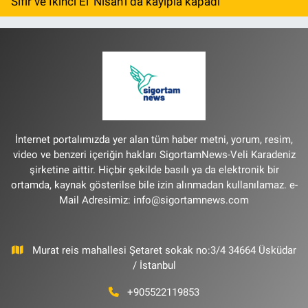
‘Sıfır ve İkinci El’ Nisan’ı da kayıpla kapadı
İnternet portalımızda yer alan tüm haber metni, yorum, resim,
video ve benzeri içeriğin hakları SigortamNews-Veli Karadeniz
şirketine aittir. Hiçbir şekilde basılı ya da elektronik bir
ortamda, kaynak gösterilse bile izin alınmadan kullanılamaz. e-
Mail Adresimiz:
info@sigortamnews.com
Murat reis mahallesi Şetaret sokak no:3/4 34664 Üsküdar
/ İstanbul
+905522119853