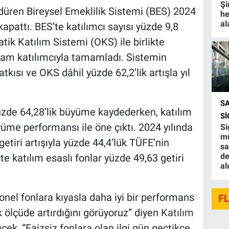
Şi
düren Bireysel Emeklilik Sistemi (BES) 2024
he
al
apattı. BES’te katılımcı sayısı yüzde 9,8
tik Katılım Sistemi (OKS) ile birlikte
plam katılımcıyla tamamladı. Sistemin
kısı ve OKS dâhil yüzde 62,2’lik artışla yıl
S
üzde 64,28’lik büyüme kaydederken, katılım
S
yüme performansı ile öne çıktı. 2024 yılında
Si
mü
getiri artışıyla yüzde 44,4’lük TÜFE’nin
sa
de
e katılım esaslı fonlar yüzde 49,63
getiri
al
yonel fonlara kıyasla daha iyi bir performans
F
 ölçüde artırdığını görüyoruz” diyen
Katılım
k, “Faizsiz fonlara olan ilgi gün geçtikçe