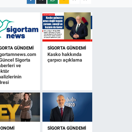
IGORTA GÜNDEMI
SIGORTA GÜNDEMI
igortamnews.com
Kasko hakkında
Güncel Sigorta
çarpıcı açıklama
berleri ve
ktör
alizlerinin
resi
KONOMI
SIGORTA GÜNDEMI