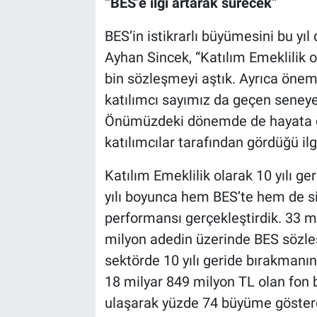
“BES’e ilgi artarak sürecek”
BES’in istikrarlı büyümesini bu yıl
Ayhan Sincek, “Katılım Emeklilik 
bin sözleşmeyi aştık. Ayrıca öneml
katılımcı sayımız da geçen seneye 
Önümüzdeki dönemde de hayata ge
katılımcılar tarafından gördüğü i
Katılım Emeklilik olarak 10 yılı ge
yılı boyunca hem BES’te hem de s
performansı gerçekleştirdik. 33 m
milyon adedin üzerinde BES sözle
sektörde 10 yılı geride bırakmanı
18 milyar 849 milyon TL olan fon 
ulaşarak yüzde 74 büyüme gösterd