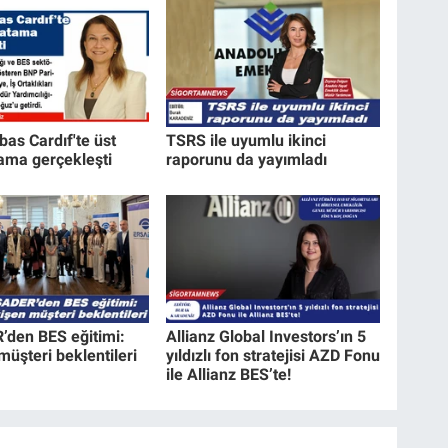
bas Cardıf'te üst
TSRS ile uyumlu ikinci
ama gerçekleşti
raporunu da yayımladı
den BES eğitimi:
Allianz Global Investors’ın 5
üşteri beklentileri
yıldızlı fon stratejisi AZD Fonu
ile Allianz BES’te!