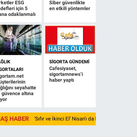
rketler ESG
Siber güvenlikte
defleri için 5
en etkili yöntemler
ana odaklanmalı
AĞLIK
SIGORTA GÜNDEMI
Cafesiyaset,
IGORTALARI
sigortamnews’i
gortam.net
haber yaptı
şterilerinin
ğlığını seyahatte
 güvence altına
ıyor
LAŞ HABER
‘Sıfır ve İkinci El’ Nisan’ı da kayıpla kapadı