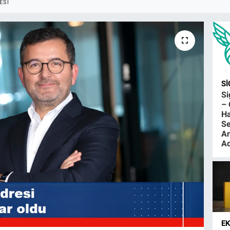
ESI
S
S
– 
Ha
Se
An
Ad
E