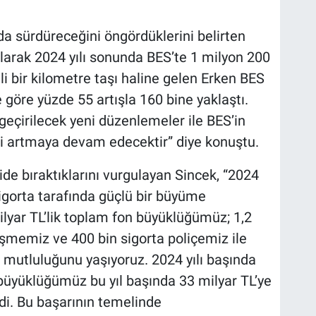
 da sürdüreceğini öngördüklerini belirten
olarak 2024 yılı sonunda BES’te 1 milyon 200
i bir kilometre taşı haline gelen Erken BES
göre yüzde 55 artışla 160 bine yaklaştı.
çirilecek yeni düzenlemeler ile BES’in
lgi artmaya devam edecektir” diye konuştu.
ride bıraktıklarını vurgulayan Sincek, “2024
igorta tarafında güçlü bir büyüme
ilyar TL’lik toplam fon büyüklüğümüz; 1,2
şmemiz ve 400 bin sigorta poliçemiz ile
n mutluluğunu yaşıyoruz. 2024 yılı başında
büyüklüğümüz bu yıl başında 33 milyar TL’ye
i. Bu başarının temelinde