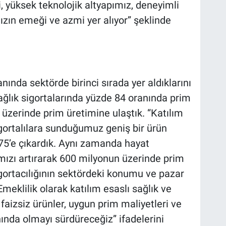
i, yüksek teknolojik altyapımız, deneyimli
ızın emeği ve azmi yer alıyor” şeklinde
anında sektörde birinci sırada yer aldıklarını
ağlık sigortalarında yüzde 84 oranında prim
n üzerinde prim üretimine ulaştık. “Katılım
igortalılara sunduğumuz geniş bir ürün
 75’e çıkardık. Aynı zamanda hayat
ımızı artırarak 600 milyonun üzerinde prim
igortacılığının sektördeki konumu ve pazar
Emeklilik olarak katılım esaslı sağlık ve
aizsiz ürünler, uygun prim maliyetleri ve
yanında olmayı sürdüreceğiz” ifadelerini