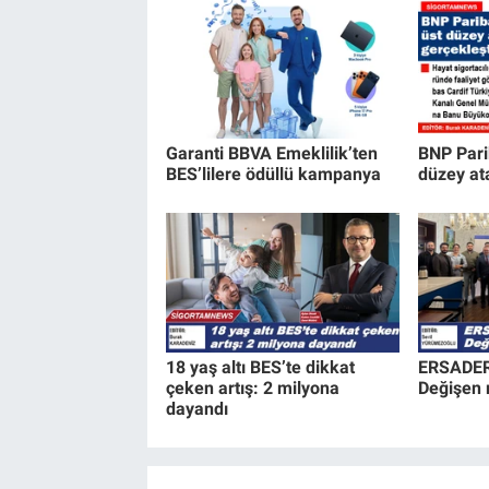
Garanti BBVA Emeklilik’ten
BNP Pari
BES’lilere ödüllü kampanya
düzey at
18 yaş altı BES’te dikkat
ERSADER’
çeken artış: 2 milyona
Değişen m
dayandı