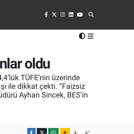
nlar oldu
4,4’lük TÜFE’nin üzerinde
ı ile dikkat çekti. “Faizsiz
 Müdürü Ayhan Sincek, BES’in
-
+
A
A