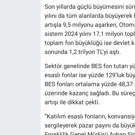
Son yıllarda güçlü büyümesini sür
yılını da tüm alanlarda büyüyerek k
artışla 9,5 milyonu aşarken, Otoma
sistem 2024 yılını 17,1 milyon to
toplam fon büyüklüğü ise devlet kat
sonunda 1,2 trilyon TL’yi aştı.
Sektör genelinde BES fon tutarı y
esaslı fonlar ise yüzde 129’luk bü
BES fonları ortalama yüzde 48,37
üzerinde kazanç sağladı. Bu süreçt
artışı ile dikkat çekti.
“Katılım esaslı fonların, konvansi
sergileyerek pazar payını da büyük
Emeklilik
Genel Müdürü Ayhan Since