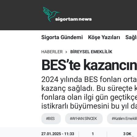
Sigorta Gündemi
Sigorta Gündemi
Köşe Yazıları
Sağl
Köşe Yazıları
HABERLER
BIREYSEL EMEKLILIK
Sağlık Sigortaları
BES’te kazancın 
Sporun Sigortası
2024 yılında BES fonları ort
Ekonomi
kazanç sağladı. Bu süreçte kat
fonlara olan ilgi gün geçtik
istikrarlı büyümesini bu yıl 
#BES
#AYHAN SİNCEK
#Katılım Emeklil
27.01.2025 - 11:33
1
3 DK