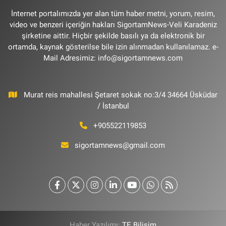
İnternet portalımızda yer alan tüm haber metni, yorum, resim,
video ve benzeri içeriğin hakları SigortamNews-Veli Karadeniz
şirketine aittir. Hiçbir şekilde basılı ya da elektronik bir
ortamda, kaynak gösterilse bile izin alınmadan kullanılamaz. e-
Mail Adresimiz:
info@sigortamnews.com
Murat reis mahallesi Şetaret sokak no:3/4 34664 Üsküdar
/ İstanbul
+905522119853
sigortamnews@gmail.com
Haber Yazılımı:
TE Bilişim