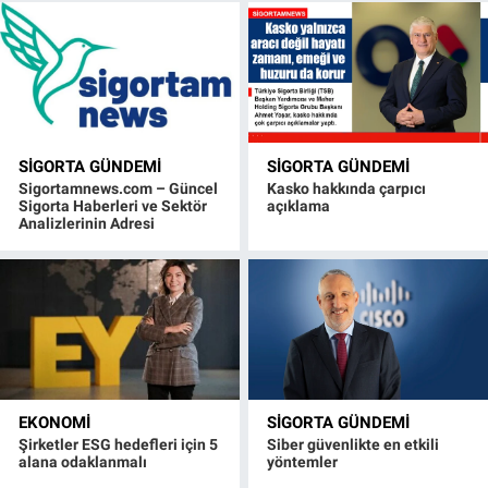
SIGORTA GÜNDEMI
SIGORTA GÜNDEMI
Sigortamnews.com – Güncel
Kasko hakkında çarpıcı
Sigorta Haberleri ve Sektör
açıklama
Analizlerinin Adresi
EKONOMI
SIGORTA GÜNDEMI
Şirketler ESG hedefleri için 5
Siber güvenlikte en etkili
alana odaklanmalı
yöntemler