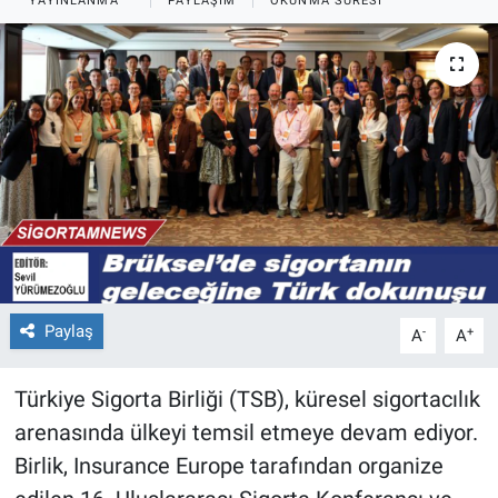
YAYINLANMA
PAYLAŞIM
OKUNMA SÜRESI
Paylaş
-
+
A
A
Türkiye Sigorta Birliği (TSB), küresel sigortacılık
arenasında ülkeyi temsil etmeye devam ediyor.
Birlik, Insurance Europe tarafından organize