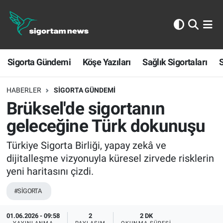
Sigorta Gündemi
Sigorta Gündemi
Köşe Yazıları
Sağlık Sigortaları
S
Köşe Yazıları
Sağlık Sigortaları
HABERLER
SIGORTA GÜNDEMI
Brüksel'de sigortanın
Sporun Sigortası
geleceğine Türk dokunuşu
Ekonomi
Türkiye Sigorta Birliği, yapay zekâ ve
dijitalleşme vizyonuyla küresel zirvede risklerin
yeni haritasını çizdi.
#SİGORTA
01.06.2026 - 09:58
2
2 DK