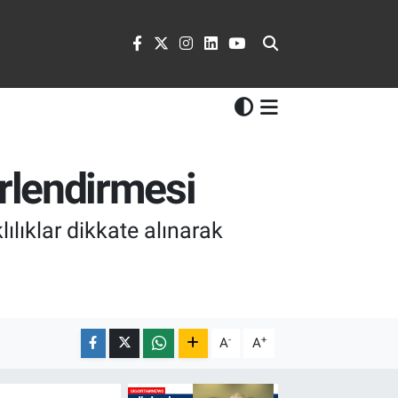
ğerlendirmesi
ılıklar dikkate alınarak
-
+
A
A