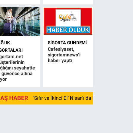
AĞLIK
SIGORTA GÜNDEMI
Cafesiyaset,
IGORTALARI
sigortamnews’i
gortam.net
haber yaptı
şterilerinin
ğlığını seyahatte
 güvence altına
ıyor
LAŞ HABER
‘Sıfır ve İkinci El’ Nisan’ı da kayıpla kapadı