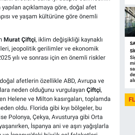
n yapılan açıklamaya göre, doğal afet
yapısı ve yaşam kültürüne göre önemli
en
Murat Çiftçi
, iklim değişikliği kaynaklı
S
tleri, jeopolitik gerilimler ve ekonomik
S
25 yılı ve sonrası için en önemli riskler
Si
mü
sa
de
i doğal afetlerin özellikle ABD, Avrupa ve
al
ıplara neden olduğunu vurgulayan
Çiftçi
,
en Helene ve Milton kasırgaları, toplamda
F
eden oldu. Florida gibi kıyı bölgeler, bu
 ise Polonya, Çekya, Avusturya gibi Orta
aşanırken, İspanya ani ve aşırı yağışlarla
ı ve İspanya'daki büyük sel felaketleri,