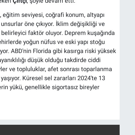
çeken
Çiftçi
, şöyle devam etti:
eğitim seviyesi, coğrafi konum, altyapı
 unsurlar öne çıkıyor. İklim değişikliği ve
 belirleyici faktör oluyor. Deprem kuşağında
şehirlerde yoğun nüfus ve eski yapı stoğu
iyor. ABD'nin Florida gibi kasırga riski yüksek
yanıklılığı düşük olduğu takdirde ciddi
eyler ve topluluklar, afet sonrası toparlanma
yaşıyor. Küresel sel zararları 2024'te 13
rin yükü, genellikle sigortasız bireyler