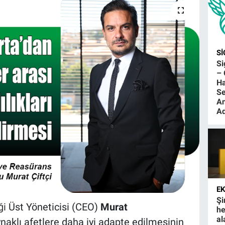
S
S
– 
Ha
Se
An
Ad
E
Şi
ği
Üst Yöneticisi (CEO)
Murat
he
al
aynaklı afetlere daha iyi adapte edilmesinin