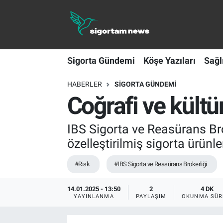
Sigorta Gündemi
Sigorta Gündemi
Köşe Yazıları
Sağl
Köşe Yazıları
HABERLER
SIGORTA GÜNDEMI
Sağlık Sigortaları
Coğrafi ve kültür
Sporun Sigortası
IBS Sigorta ve Reasürans Brok
Ekonomi
özelleştirilmiş sigorta ürünler
#Risk
#IBS Sigorta ve Reasürans Brokerliği
14.01.2025 - 13:50
2
4 DK
YAYINLANMA
PAYLAŞIM
OKUNMA SÜR