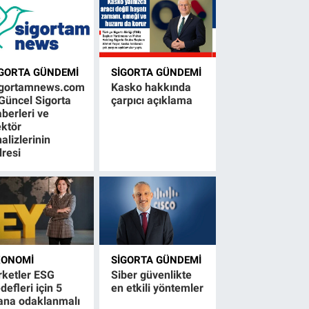
IGORTA GÜNDEMI
SIGORTA GÜNDEMI
igortamnews.com
Kasko hakkında
Güncel Sigorta
çarpıcı açıklama
berleri ve
ktör
alizlerinin
resi
KONOMI
SIGORTA GÜNDEMI
rketler ESG
Siber güvenlikte
defleri için 5
en etkili yöntemler
ana odaklanmalı