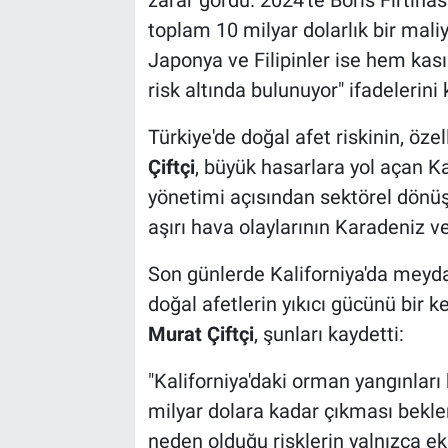
toplam 10 milyar dolarlık bir maliye
Japonya ve Filipinler ise hem ka
risk altında bulunuyor" ifadelerini 
Türkiye'de doğal afet riskinin, öze
Çiftçi
, büyük hasarlara yol açan 
yönetimi açısından sektörel dönüşü
aşırı hava olaylarının Karadeniz v
Son günlerde Kaliforniya'da meyda
doğal afetlerin yıkıcı gücünü bir 
Murat Çiftçi
, şunları kaydetti:
"Kaliforniya'daki orman yangınlar
milyar dolara kadar çıkması beklen
neden olduğu risklerin yalnızca e