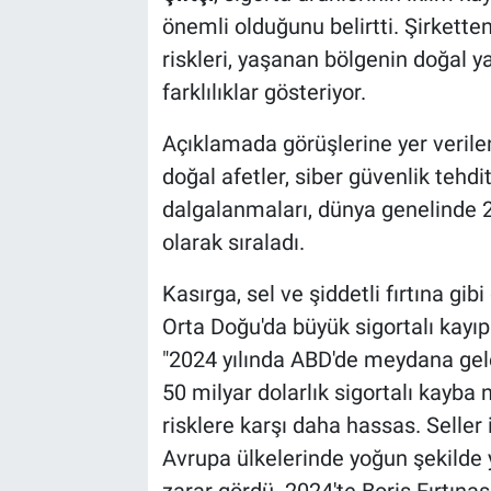
önemli olduğunu belirtti. Şirkette
riskleri, yaşanan bölgenin doğal 
farklılıklar gösteriyor.
Açıklamada görüşlerine yer veril
doğal afetler, siber güvenlik tehdi
dalgalanmaları, dünya genelinde 20
olarak sıraladı.
Kasırga, sel ve şiddetli fırtına gib
Orta Doğu'da büyük sigortalı kay
"2024 yılında ABD'de meydana gel
50 milyar dolarlık sigortalı kayba n
risklere karşı daha hassas​. Seller
Avrupa ülkelerinde yoğun şekilde y
zarar gördü. 2024'te Boris Fırtınas