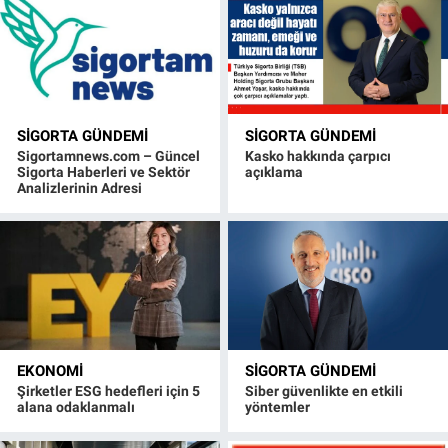
SIGORTA GÜNDEMI
SIGORTA GÜNDEMI
Sigortamnews.com – Güncel
Kasko hakkında çarpıcı
Sigorta Haberleri ve Sektör
açıklama
Analizlerinin Adresi
EKONOMI
SIGORTA GÜNDEMI
Şirketler ESG hedefleri için 5
Siber güvenlikte en etkili
alana odaklanmalı
yöntemler