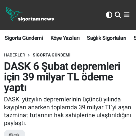
Sigorta Gündemi
Sigorta Gündemi
Köşe Yazıları
Sağlık Sigortaları
S
Köşe Yazıları
Sağlık Sigortaları
HABERLER
SIGORTA GÜNDEMI
DASK 6 Şubat depremleri
Sporun Sigortası
için 39 milyar TL ödeme
yaptı
Ekonomi
DASK, yüzyılın depremlerinin üçüncü yılında
kayıpları anarken toplamda 39 milyar TL’yi aşan
tazminat tutarının hak sahiplerine ulaştırıldığını
paylaştı.
#Dask