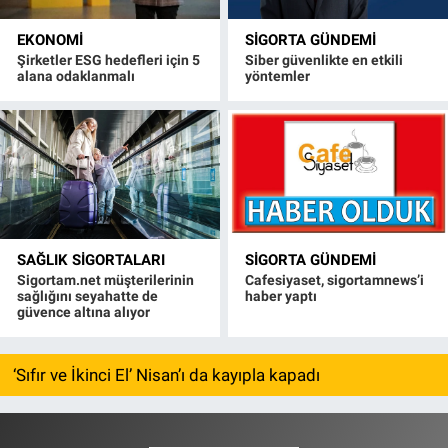
EKONOMI
SIGORTA GÜNDEMI
Şirketler ESG hedefleri için 5
Siber güvenlikte en etkili
alana odaklanmalı
yöntemler
SAĞLIK SIGORTALARI
SIGORTA GÜNDEMI
Sigortam.net müşterilerinin
Cafesiyaset, sigortamnews’i
sağlığını seyahatte de
haber yaptı
güvence altına alıyor
‘Sıfır ve İkinci El’ Nisan’ı da kayıpla kapadı