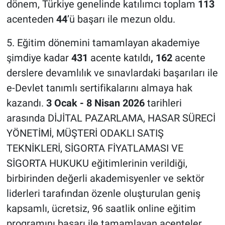
dönem, Türkiye genelinde katılımcı toplam
113
acenteden
44
’ü başarı ile mezun oldu.
5. Eğitim dönemini tamamlayan akademiye
şimdiye kadar
431
acente katıldı
, 162
acente
derslere devamlılık ve sınavlardaki başarıları ile
e-Devlet tanımlı sertifikalarını almaya hak
kazandı.
3 Ocak - 8 Nisan 2026
tarihleri
arasında DİJİTAL PAZARLAMA, HASAR SÜRECİ
YÖNETİMİ, MÜŞTERİ ODAKLI SATIŞ
TEKNİKLERİ, SİGORTA FİYATLAMASI VE
SİGORTA HUKUKU eğitimlerinin verildiği,
birbirinden değerli akademisyenler ve sektör
liderleri tarafından özenle oluşturulan geniş
kapsamlı, ücretsiz, 96 saatlik online eğitim
programını başarı ile tamamlayan acenteler