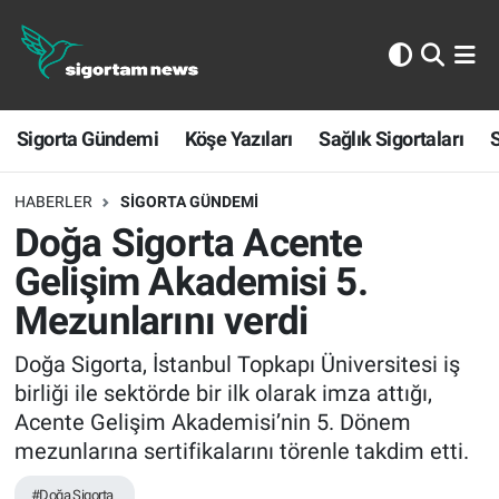
Sigorta Gündemi
Sigorta Gündemi
Köşe Yazıları
Sağlık Sigortaları
S
Köşe Yazıları
Sağlık Sigortaları
HABERLER
SIGORTA GÜNDEMI
Doğa Sigorta Acente
Sporun Sigortası
Gelişim Akademisi 5.
Mezunlarını verdi
Ekonomi
Doğa Sigorta, İstanbul Topkapı Üniversitesi iş
birliği ile sektörde bir ilk olarak imza attığı,
Acente Gelişim Akademisi’nin 5. Dönem
mezunlarına sertifikalarını törenle takdim etti.
#Doğa Sigorta