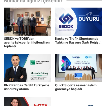
Bunlar da ilginizi çekebilir
SEDDK ve TOBB’dan
Kasko ve Trafik Sigortasında
acente&eksperleri ilgilendiren
Tahkime Başvuru Şartı Değişti!
toplantı
BNP Paribas Cardif Türkiye'de
Quick Sigorta resmen işlem
üst düzey atama
göremeye başladı