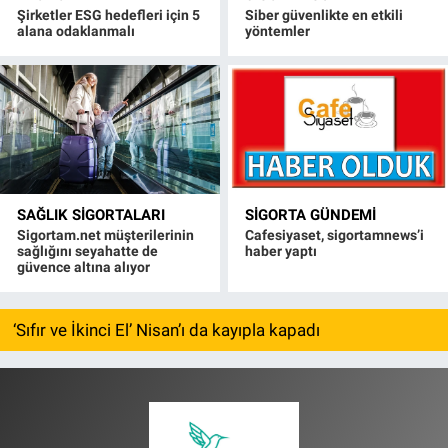
Şirketler ESG hedefleri için 5
Siber güvenlikte en etkili
alana odaklanmalı
yöntemler
SAĞLIK SIGORTALARI
SIGORTA GÜNDEMI
Sigortam.net müşterilerinin
Cafesiyaset, sigortamnews’i
sağlığını seyahatte de
haber yaptı
güvence altına alıyor
‘Sıfır ve İkinci El’ Nisan’ı da kayıpla kapadı