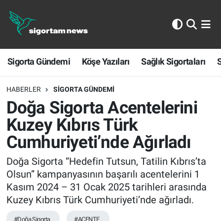
Sigorta Gündemi
Sigorta Gündemi
Köşe Yazıları
Sağlık Sigortaları
S
Köşe Yazıları
Sağlık Sigortaları
HABERLER
SIGORTA GÜNDEMI
Doğa Sigorta Acentelerini
Sporun Sigortası
Kuzey Kıbrıs Türk
Cumhuriyeti’nde Ağırladı
Ekonomi
Doğa Sigorta “Hedefin Tutsun, Tatilin Kıbrıs’ta
Olsun” kampanyasının başarılı acentelerini 1
Kasım 2024 – 31 Ocak 2025 tarihleri arasında
Kuzey Kıbrıs Türk Cumhuriyeti’nde ağırladı.
#Doğa Sigorta
#ACENTE