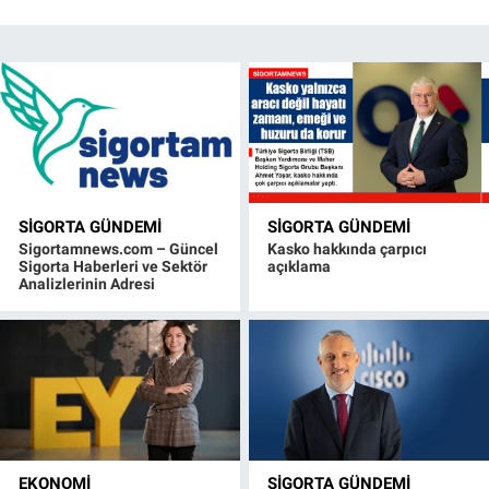
SIGORTA GÜNDEMI
SIGORTA GÜNDEMI
Sigortamnews.com – Güncel
Kasko hakkında çarpıcı
Sigorta Haberleri ve Sektör
açıklama
Analizlerinin Adresi
EKONOMI
SIGORTA GÜNDEMI