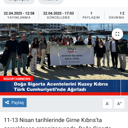
22.04.2025 - 12:58
22.04.2025 - 17:03
1
1 DK
YAYINLANMA
GÜNCELLEME
PAYLAŞIM
OKUNMA S
Paylaş
-
+
A
A
11-13 Nisan tarihlerinde Girne Kıbrıs’ta