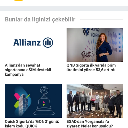
Bunlar da ilginizi çekebilir
Allianz’dan seyahat
QNB Sigorta ilk yarıda prim
sigortasına eSIM destekli
üretimini yüzde 53,6 artırdı
kampanya
Quick Sigorta'da 'GONG' günü:
ESAD’dan Yorgancılar’a
İşlem kodu QUICK
ziyaret: Neler konuşuldu?