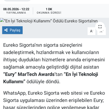
08.05.2026 - 12:22
1 DK
YAYINLANMA
OKUNMA SÜRESI
Paylaş
-
+
A
A
Eureko Sigorta’nın sigorta süreçlerini
sadeleştirmek, hızlandırmak ve kullanıcıların
ihtiyaç duydukları hizmetlere anında erişmesini
sağlamak amacıyla geliştirdiği dijital asistan
“Eury”
MarTech Awards
’tan
“En İyi Teknoloji
Kullanımı”
ödülüyle döndü.
WhatsApp, Eureko Sigorta web sitesi ve Eureko
Sigorta uygulaması üzerinden erişilebilen Eury;
hasar süreçlerinden poliçe yenilemeye kadar