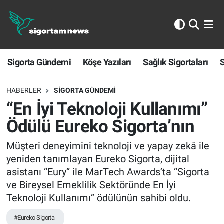
Sigorta Gündemi
Sigorta Gündemi
Köşe Yazıları
Sağlık Sigortaları
S
Köşe Yazıları
Sağlık Sigortaları
HABERLER
SIGORTA GÜNDEMI
“En İyi Teknoloji Kullanımı”
Sporun Sigortası
Ödülü Eureko Sigorta’nın
Ekonomi
Müşteri deneyimini teknoloji ve yapay zekâ ile
yeniden tanımlayan Eureko Sigorta, dijital
asistanı “Eury” ile MarTech Awards’ta “Sigorta
ve Bireysel Emeklilik Sektöründe En İyi
Teknoloji Kullanımı” ödülünün sahibi oldu.
#Eureko Sigorta