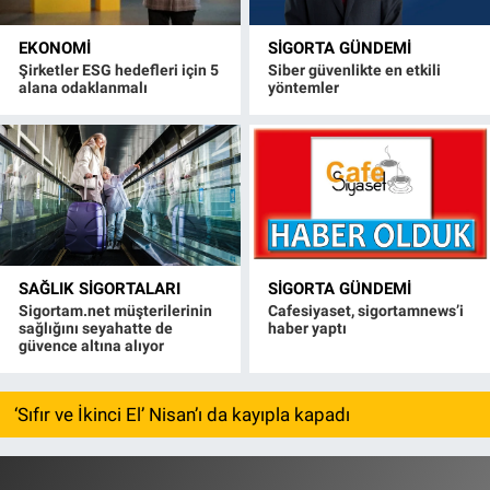
EKONOMI
SIGORTA GÜNDEMI
Şirketler ESG hedefleri için 5
Siber güvenlikte en etkili
alana odaklanmalı
yöntemler
SAĞLIK SIGORTALARI
SIGORTA GÜNDEMI
Sigortam.net müşterilerinin
Cafesiyaset, sigortamnews’i
sağlığını seyahatte de
haber yaptı
güvence altına alıyor
‘Sıfır ve İkinci El’ Nisan’ı da kayıpla kapadı