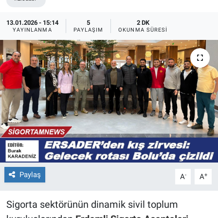
13.01.2026 - 15:14
5
2 DK
YAYINLANMA
PAYLAŞIM
OKUNMA SÜRESI
Paylaş
-
+
A
A
Sigorta sektörünün dinamik sivil toplum