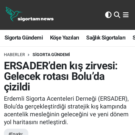
Sigorta Gündemi
Sigorta Gündemi
Köşe Yazıları
Sağlık Sigortaları
S
Köşe Yazıları
Sağlık Sigortaları
HABERLER
SIGORTA GÜNDEMI
ERSADER’den kış zirvesi:
Sporun Sigortası
Gelecek rotası Bolu’da
çizildi
Ekonomi
Erdemli Sigorta Acenteleri Derneği (ERSADER),
Bolu’da gerçekleştirdiği stratejik kış kampında
acentelik mesleğinin geleceğini ve yeni dönem
yol haritasını netleştirdi.
#Ersader