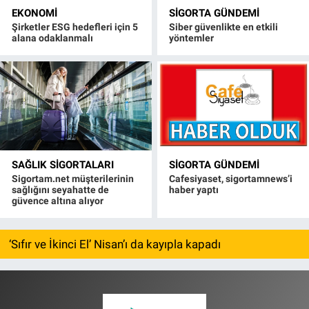
EKONOMI
SIGORTA GÜNDEMI
Şirketler ESG hedefleri için 5
Siber güvenlikte en etkili
alana odaklanmalı
yöntemler
SAĞLIK SIGORTALARI
SIGORTA GÜNDEMI
Sigortam.net müşterilerinin
Cafesiyaset, sigortamnews’i
sağlığını seyahatte de
haber yaptı
güvence altına alıyor
‘Sıfır ve İkinci El’ Nisan’ı da kayıpla kapadı