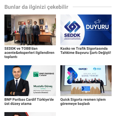
Bunlar da ilginizi çekebilir
SEDDK ve TOBB’dan
Kasko ve Trafik Sigortasında
acente&eksperleri ilgilendiren
Tahkime Başvuru Şartı Değişti!
toplantı
BNP Paribas Cardif Türkiye'de
Quick Sigorta resmen işlem
üst düzey atama
göremeye başladı