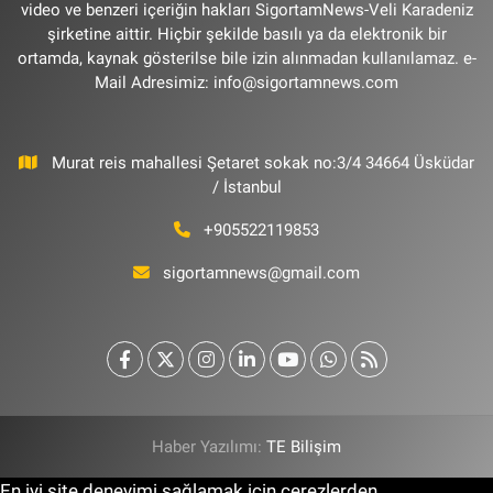
video ve benzeri içeriğin hakları SigortamNews-Veli Karadeniz
şirketine aittir. Hiçbir şekilde basılı ya da elektronik bir
ortamda, kaynak gösterilse bile izin alınmadan kullanılamaz. e-
Mail Adresimiz:
info@sigortamnews.com
Murat reis mahallesi Şetaret sokak no:3/4 34664 Üsküdar
/ İstanbul
+905522119853
sigortamnews@gmail.com
Haber Yazılımı:
TE Bilişim
En iyi site deneyimi sağlamak için çerezlerden