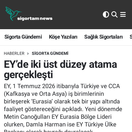
Sigorta Gündemi
Sigorta Gündemi
Köşe Yazıları
Sağlık Sigortaları
S
Köşe Yazıları
Sağlık Sigortaları
HABERLER
SIGORTA GÜNDEMI
EY’de iki üst düzey atama
Sporun Sigortası
gerçekleşti
Ekonomi
EY, 1 Temmuz 2026 itibarıyla Türkiye ve CCA
(Kafkasya ve Orta Asya) iş birimlerinin
birleşerek ‘Eurasia’ olarak tek bir yapı altında
faaliyet göstereceğini açıkladı. Yeni dönemde
Metin Canoğulları EY Eurasia Bölge Lideri
olurken, Damla Harman ise EY Türkiye Ülke