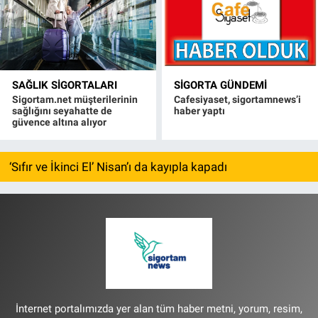
SAĞLIK SIGORTALARI
SIGORTA GÜNDEMI
Sigortam.net müşterilerinin
Cafesiyaset, sigortamnews’i
sağlığını seyahatte de
haber yaptı
güvence altına alıyor
‘Sıfır ve İkinci El’ Nisan’ı da kayıpla kapadı
İnternet portalımızda yer alan tüm haber metni, yorum, resim,