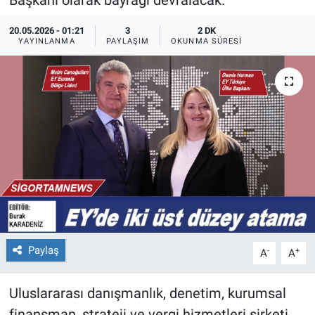
Başkanı olarak bayrağı devralacak.
20.05.2026 - 01:21
3
2 DK
YAYINLANMA
PAYLAŞIM
OKUNMA SÜRESI
Paylaş
-
+
A
A
Uluslararası danışmanlık, denetim, kurumsal
finansman, strateji ve vergi hizmetleri şirketi