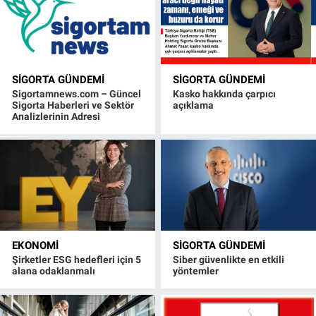
SIGORTA GÜNDEMI
SIGORTA GÜNDEMI
Sigortamnews.com – Güncel
Kasko hakkında çarpıcı
Sigorta Haberleri ve Sektör
açıklama
Analizlerinin Adresi
EKONOMI
SIGORTA GÜNDEMI
Şirketler ESG hedefleri için 5
Siber güvenlikte en etkili
alana odaklanmalı
yöntemler