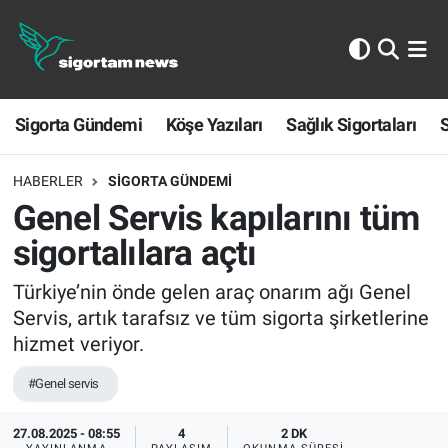
Sigorta Gündemi
Sigorta Gündemi
Köşe Yazıları
Sağlık Sigortaları
S
Köşe Yazıları
Sağlık Sigortaları
HABERLER
SIGORTA GÜNDEMI
Genel Servis kapılarını tüm
Sporun Sigortası
sigortalılara açtı
Ekonomi
Türkiye’nin önde gelen araç onarım ağı Genel
Servis, artık tarafsız ve tüm sigorta şirketlerine
hizmet veriyor.
#Genel servis
27.08.2025 - 08:55
4
2 DK