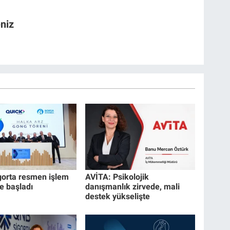
niz
gorta resmen işlem
AVİTA: Psikolojik
 başladı
danışmanlık zirvede, mali
destek yükselişte