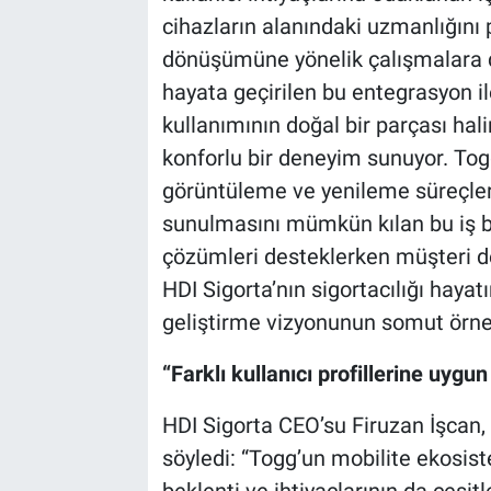
cihazların alanındaki uzmanlığını 
dönüşümüne yönelik çalışmalara d
hayata geçirilen bu entegrasyon ile
kullanımının doğal bir parçası hali
konforlu bir deneyim sunuyor. Togg 
görüntüleme ve yenileme süreçleri
sunulmasını mümkün kılan bu iş bir
çözümleri desteklerken müşteri d
HDI Sigorta’nın sigortacılığı hayat
geliştirme vizyonunun somut örnekl
“Farklı kullanıcı profillerine uy
HDI Sigorta CEO’su Firuzan İşcan, 
söyledi: “Togg’un mobilite ekosis
beklenti ve ihtiyaçlarının da çeşit