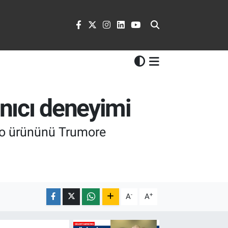
anıcı deneyimi
sko ürününü Trumore
-
+
A
A