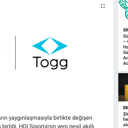
S
S
– 
Ha
Se
An
Ad
E
Şi
zların yaygınlaşmasıyla birlikte değişen
he
al
birliği, HDI Sigorta'nın yeni nesil akıllı