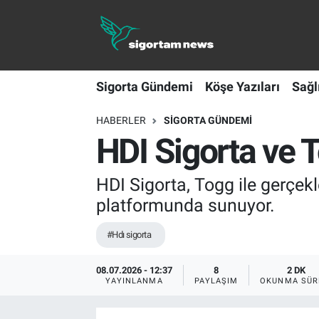
Sigorta Gündemi
Sigorta Gündemi
Köşe Yazıları
Sağl
Köşe Yazıları
HABERLER
SIGORTA GÜNDEMI
Sağlık Sigortaları
HDI Sigorta ve T
Sporun Sigortası
HDI Sigorta, Togg ile gerçek
Ekonomi
platformunda sunuyor.
#Hdı sigorta
08.07.2026 - 12:37
8
2 DK
YAYINLANMA
PAYLAŞIM
OKUNMA SÜR