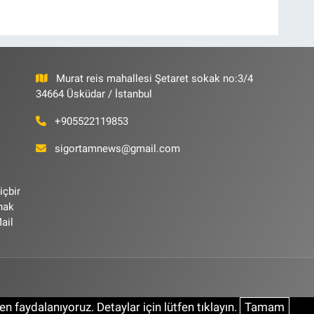
Murat reis mahallesi Şetaret sokak no:3/4
34664 Üsküdar / İstanbul
+905522119853
sigortamnews@gmail.com
içbir
ynak
ail
n faydalanıyoruz. Detaylar için lütfen tıklayın.
Tamam