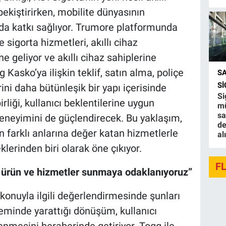
pekiştirirken, mobilite dünyasının
a katkı sağlıyor. Trumore platformunda
 sigorta hizmetleri, akıllı cihaz
ne geliyor ve akıllı cihaz sahiplerine
Kasko’ya ilişkin teklif, satın alma, poliçe
S
S
ni daha bütünleşik bir yapı içerisinde
Si
liği, kullanıcı beklentilerine uygun
mü
sa
eneyimini de güçlendirecek. Bu yaklaşım,
de
ın farklı anlarına değer katan hizmetlerle
al
erinden biri olarak öne çıkıyor.
F
gun ürün ve hizmetler sunmaya odaklanıyoruz”
konuyla ilgili değerlendirmesinde şunları
teminde yarattığı dönüşüm, kullanıcı
lenmesini beraberinde getiriyor. Togg ile