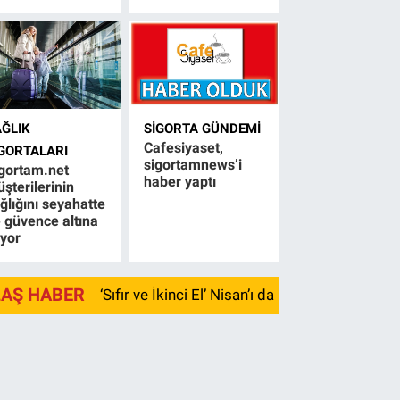
AĞLIK
SIGORTA GÜNDEMI
Cafesiyaset,
IGORTALARI
sigortamnews’i
gortam.net
haber yaptı
şterilerinin
ğlığını seyahatte
 güvence altına
ıyor
LAŞ HABER
‘Sıfır ve İkinci El’ Nisan’ı da kayıpla kapadı