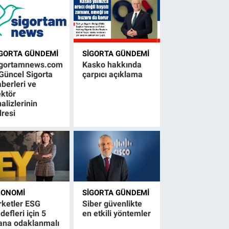
IGORTA GÜNDEMI
SIGORTA GÜNDEMI
igortamnews.com
Kasko hakkında
Güncel Sigorta
çarpıcı açıklama
berleri ve
ktör
alizlerinin
resi
KONOMI
SIGORTA GÜNDEMI
rketler ESG
Siber güvenlikte
defleri için 5
en etkili yöntemler
ana odaklanmalı