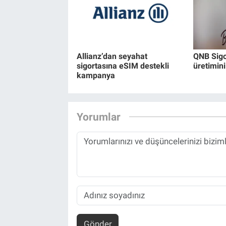
Allianz’dan seyahat
QNB Sigor
sigortasına eSIM destekli
üretimini
kampanya
Yorumlar
Gönder