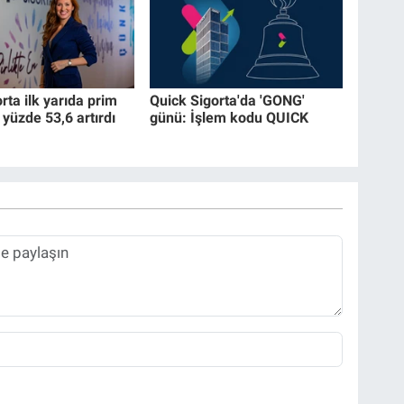
ta ilk yarıda prim
Quick Sigorta'da 'GONG'
 yüzde 53,6 artırdı
günü: İşlem kodu QUICK