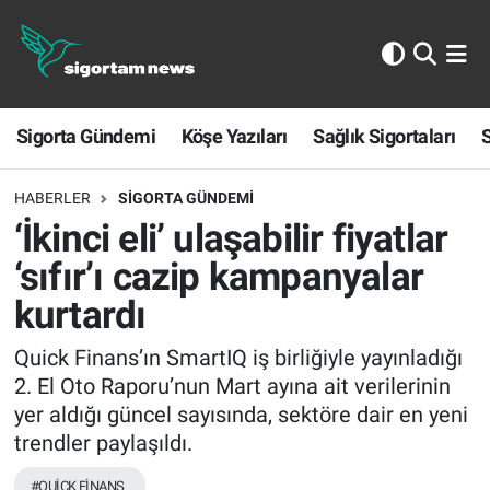
Sigorta Gündemi
Sigorta Gündemi
Köşe Yazıları
Sağlık Sigortaları
S
Köşe Yazıları
Sağlık Sigortaları
HABERLER
SIGORTA GÜNDEMI
‘İkinci eli’ ulaşabilir fiyatlar
Sporun Sigortası
‘sıfır’ı cazip kampanyalar
kurtardı
Ekonomi
Quick Finans’ın SmartIQ iş birliğiyle yayınladığı
2. El Oto Raporu’nun Mart ayına ait verilerinin
yer aldığı güncel sayısında, sektöre dair en yeni
trendler paylaşıldı.
#QUİCK FİNANS