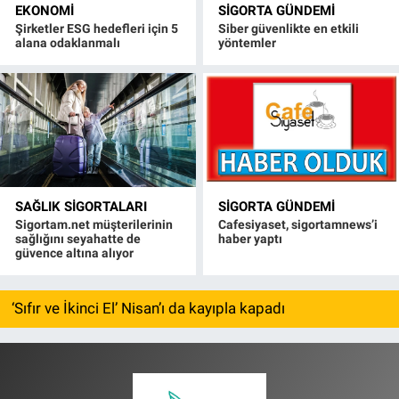
EKONOMI
SIGORTA GÜNDEMI
Şirketler ESG hedefleri için 5
Siber güvenlikte en etkili
alana odaklanmalı
yöntemler
SAĞLIK SIGORTALARI
SIGORTA GÜNDEMI
Sigortam.net müşterilerinin
Cafesiyaset, sigortamnews’i
sağlığını seyahatte de
haber yaptı
güvence altına alıyor
‘Sıfır ve İkinci El’ Nisan’ı da kayıpla kapadı