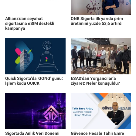
Allianz’dan seyahat
QNB Sigorta ilk yarıda prim
sigortasına eSIM destekli
üretimini yüzde 53,6 artırdı
kampanya
Quick Sigorta'da 'GONG' günü:
ESAD’dan Yorgancılar’a
İşlem kodu QUICK
ziyaret: Neler konuşuldu?
Sigortada Anlık Veri Dönemi
Güvence Hesabı Tahir Emre