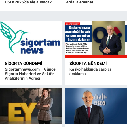
USFK2026’da ele alınacak
Ardal'a emanet
SIGORTA GÜNDEMI
SIGORTA GÜNDEMI
Sigortamnews.com – Güncel
Kasko hakkında çarpıcı
Sigorta Haberleri ve Sektör
açıklama
Analizlerinin Adresi