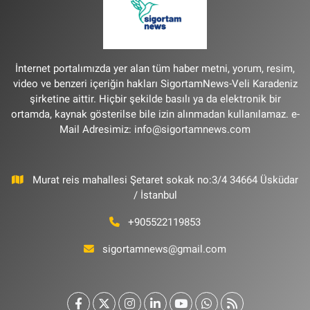
İnternet portalımızda yer alan tüm haber metni, yorum, resim,
video ve benzeri içeriğin hakları SigortamNews-Veli Karadeniz
şirketine aittir. Hiçbir şekilde basılı ya da elektronik bir
ortamda, kaynak gösterilse bile izin alınmadan kullanılamaz. e-
Mail Adresimiz:
info@sigortamnews.com
Murat reis mahallesi Şetaret sokak no:3/4 34664 Üsküdar
/ İstanbul
+905522119853
sigortamnews@gmail.com