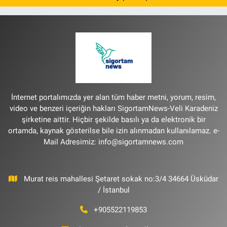
İnternet portalımızda yer alan tüm haber metni, yorum, resim,
video ve benzeri içeriğin hakları SigortamNews-Veli Karadeniz
şirketine aittir. Hiçbir şekilde basılı ya da elektronik bir
ortamda, kaynak gösterilse bile izin alınmadan kullanılamaz. e-
Mail Adresimiz:
info@sigortamnews.com
Murat reis mahallesi Şetaret sokak no:3/4 34664 Üsküdar
/ İstanbul
+905522119853