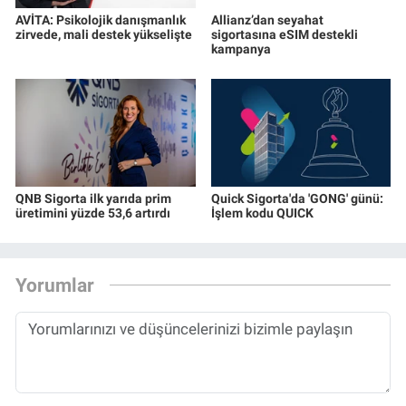
AVİTA: Psikolojik danışmanlık
Allianz’dan seyahat
zirvede, mali destek yükselişte
sigortasına eSIM destekli
kampanya
QNB Sigorta ilk yarıda prim
Quick Sigorta'da 'GONG' günü:
üretimini yüzde 53,6 artırdı
İşlem kodu QUICK
Yorumlar