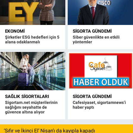
EKONOMI
SIGORTA GÜNDEMI
Şirketler ESG hedefleri için 5
Siber güvenlikte en etkili
alana odaklanmalı
yöntemler
SAĞLIK SIGORTALARI
SIGORTA GÜNDEMI
Sigortam.net müşterilerinin
Cafesiyaset, sigortamnews’i
sağlığını seyahatte de
haber yaptı
güvence altına alıyor
‘Sıfır ve İkinci El’ Nisan’ı da kayıpla kapadı