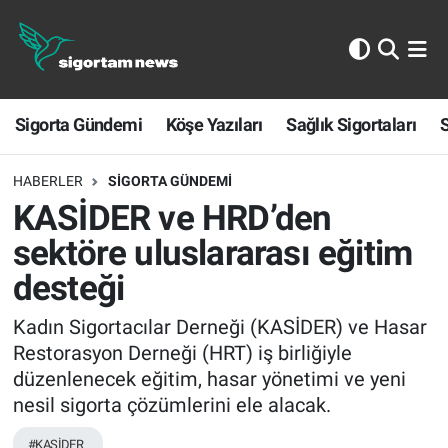
Sigorta Gündemi
Sigorta Gündemi
Köşe Yazıları
Sağlık Sigortaları
S
Köşe Yazıları
Sağlık Sigortaları
HABERLER
SIGORTA GÜNDEMI
KASİDER ve HRD’den
Sporun Sigortası
sektöre uluslararası eğitim
desteği
Ekonomi
Kadın Sigortacılar Derneği (KASİDER) ve Hasar
Restorasyon Derneği (HRT) iş birliğiyle
düzenlenecek eğitim, hasar yönetimi ve yeni
nesil sigorta çözümlerini ele alacak.
#KASİDER