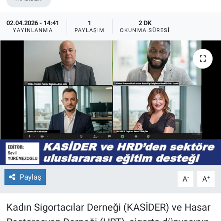
02.04.2026 - 14:41
1
2 DK
YAYINLANMA
PAYLAŞIM
OKUNMA SÜRESI
Paylaş
-
+
A
A
Kadın Sigortacılar Derneği (KASİDER) ve Hasar