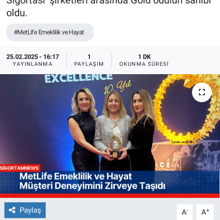
Sigortası’ şirketleri arasında Gold ödülün sahibi
oldu.
#MetLife Emeklilik ve Hayat
25.02.2025 - 16:17
1
1 DK
YAYINLANMA
PAYLAŞIM
OKUNMA SÜRESI
Paylaş
-
+
A
A