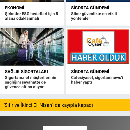
EKONOMI
SIGORTA GÜNDEMI
Şirketler ESG hedefleri için 5
Siber güvenlikte en etkili
alana odaklanmalı
yöntemler
SAĞLIK SIGORTALARI
SIGORTA GÜNDEMI
Sigortam.net müşterilerinin
Cafesiyaset, sigortamnews’i
sağlığını seyahatte de
haber yaptı
güvence altına alıyor
‘Sıfır ve İkinci El’ Nisan’ı da kayıpla kapadı