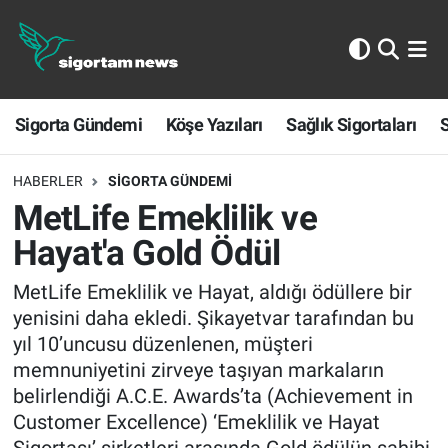
Sigorta Gündemi
Sigorta Gündemi
Köşe Yazıları
Sağlık Sigortaları
S
Köşe Yazıları
Sağlık Sigortaları
HABERLER
SIGORTA GÜNDEMI
MetLife Emeklilik ve
Sporun Sigortası
Hayat'a Gold Ödül
Ekonomi
MetLife Emeklilik ve Hayat, aldığı ödüllere bir
yenisini daha ekledi. Şikayetvar tarafından bu
yıl 10’uncusu düzenlenen, müşteri
memnuniyetini zirveye taşıyan markaların
belirlendiği A.C.E. Awards’ta (Achievement in
Customer Excellence) ‘Emeklilik ve Hayat