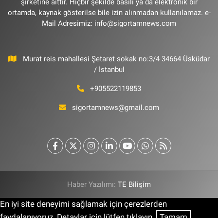
şirketine aittir. Hiçbir şekilde basılı ya da elektronik bir
ortamda, kaynak gösterilse bile izin alınmadan kullanılamaz. e-
Mail Adresimiz:
info@sigortamnews.com
Murat reis mahallesi Şetaret sokak no:3/4 34664 Üsküdar
/ İstanbul
+905522119853
sigortamnews@gmail.com
Haber Yazılımı:
TE Bilişim
En iyi site deneyimi sağlamak için çerezlerden
faydalanıyoruz. Detaylar için lütfen tıklayın.
Tamam