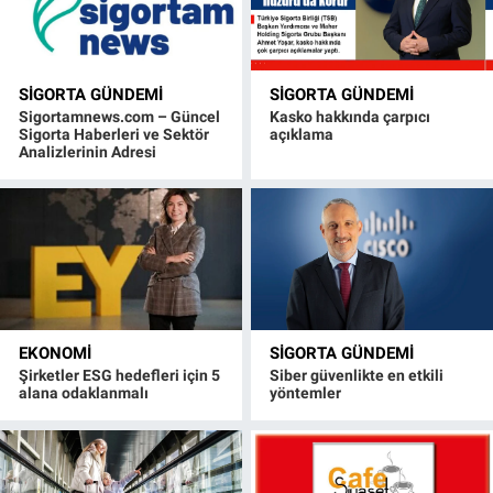
SIGORTA GÜNDEMI
SIGORTA GÜNDEMI
Sigortamnews.com – Güncel
Kasko hakkında çarpıcı
Sigorta Haberleri ve Sektör
açıklama
Analizlerinin Adresi
EKONOMI
SIGORTA GÜNDEMI
Şirketler ESG hedefleri için 5
Siber güvenlikte en etkili
alana odaklanmalı
yöntemler