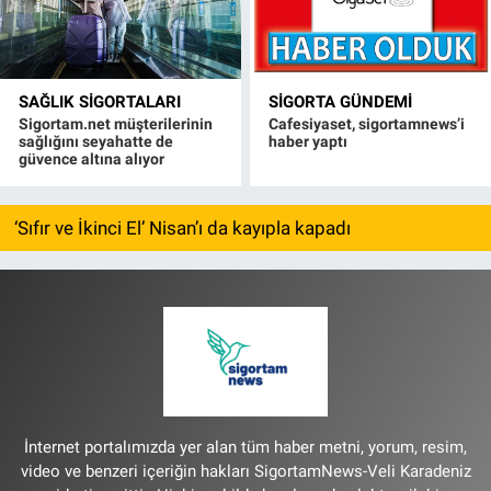
SAĞLIK SIGORTALARI
SIGORTA GÜNDEMI
Sigortam.net müşterilerinin
Cafesiyaset, sigortamnews’i
sağlığını seyahatte de
haber yaptı
güvence altına alıyor
‘Sıfır ve İkinci El’ Nisan’ı da kayıpla kapadı
İnternet portalımızda yer alan tüm haber metni, yorum, resim,
video ve benzeri içeriğin hakları SigortamNews-Veli Karadeniz