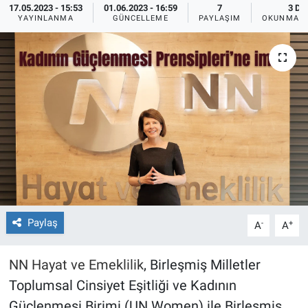
17.05.2023 - 15:53
01.06.2023 - 16:59
7
3 DK
YAYINLANMA
GÜNCELLEME
PAYLAŞIM
OKUNMA S
Paylaş
-
+
A
A
NN Hayat ve Emeklilik
, Birleşmiş Milletler
Toplumsal Cinsiyet Eşitliği ve Kadının
Güçlenmesi Birimi (UN Women) ile Birleşmiş