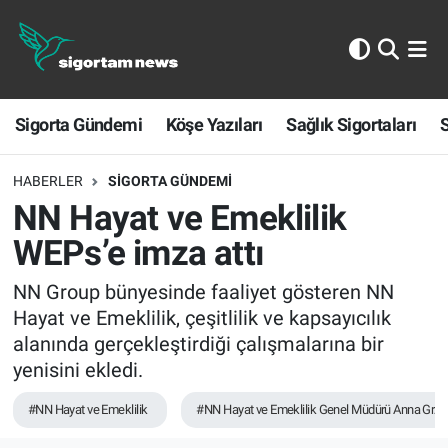
Sigorta Gündemi
Sigorta Gündemi
Köşe Yazıları
Sağlık Sigortaları
S
Köşe Yazıları
Sağlık Sigortaları
HABERLER
SIGORTA GÜNDEMI
NN Hayat ve Emeklilik
Sporun Sigortası
WEPs’e imza attı
Ekonomi
NN Group bünyesinde faaliyet gösteren NN
Hayat ve Emeklilik, çeşitlilik ve kapsayıcılık
alanında gerçekleştirdiği çalışmalarına bir
yenisini ekledi.
#NN Hayat ve Emeklilik
#NN Hayat ve Emeklilik Genel Müdürü Anna Grze