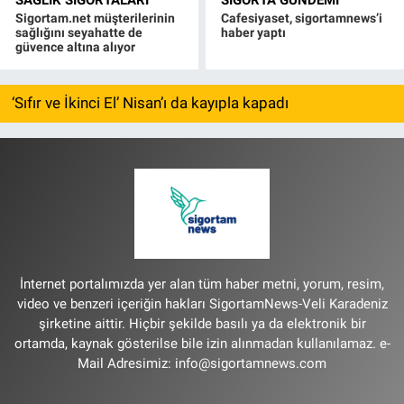
Sigortam.net müşterilerinin
Cafesiyaset, sigortamnews’i
sağlığını seyahatte de
haber yaptı
güvence altına alıyor
‘Sıfır ve İkinci El’ Nisan’ı da kayıpla kapadı
İnternet portalımızda yer alan tüm haber metni, yorum, resim,
video ve benzeri içeriğin hakları SigortamNews-Veli Karadeniz
şirketine aittir. Hiçbir şekilde basılı ya da elektronik bir
ortamda, kaynak gösterilse bile izin alınmadan kullanılamaz. e-
Mail Adresimiz:
info@sigortamnews.com