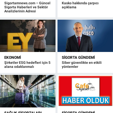
Sigortamnews.com – Güncel
Kasko hakkında çarpıcı
Sigorta Haberleri ve Sektör
açıklama
Analizlerinin Adresi
EKONOMI
SIGORTA GÜNDEMI
Şirketler ESG hedefleri için 5
Siber güvenlikte en etkili
alana odaklanmalı
yöntemler
SAĞLIK SIGORTALARI
SIGORTA GÜNDEMI