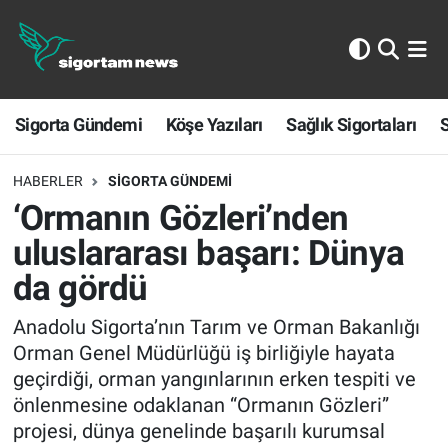
Sigorta Gündemi
Sigorta Gündemi
Köşe Yazıları
Sağlık Sigortaları
S
Köşe Yazıları
Sağlık Sigortaları
HABERLER
SIGORTA GÜNDEMI
‘Ormanın Gözleri’nden
Sporun Sigortası
uluslararası başarı: Dünya
da gördü
Ekonomi
Anadolu Sigorta’nın Tarım ve Orman Bakanlığı
Orman Genel Müdürlüğü iş birliğiyle hayata
geçirdiği, orman yangınlarının erken tespiti ve
önlenmesine odaklanan “Ormanın Gözleri”
projesi, dünya genelinde başarılı kurumsal