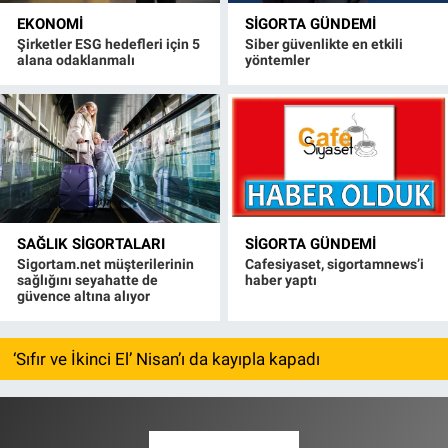
EKONOMI
SIGORTA GÜNDEMI
Şirketler ESG hedefleri için 5
Siber güvenlikte en etkili
alana odaklanmalı
yöntemler
SAĞLIK SIGORTALARI
SIGORTA GÜNDEMI
Sigortam.net müşterilerinin
Cafesiyaset, sigortamnews’i
sağlığını seyahatte de
haber yaptı
güvence altına alıyor
‘Sıfır ve İkinci El’ Nisan’ı da kayıpla kapadı