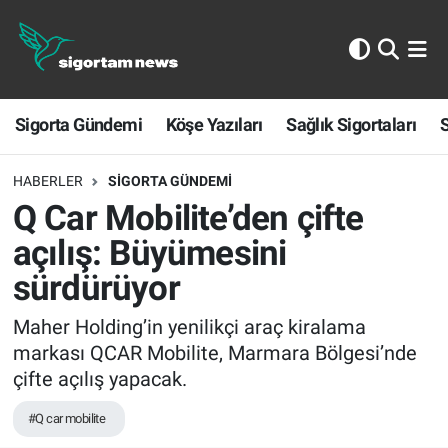
Sigorta Gündemi
Sigorta Gündemi
Köşe Yazıları
Sağlık Sigortaları
S
Köşe Yazıları
Sağlık Sigortaları
HABERLER
SIGORTA GÜNDEMI
Q Car Mobilite’den çifte
Sporun Sigortası
açılış: Büyümesini
sürdürüyor
Ekonomi
Maher Holding’in yenilikçi araç kiralama
markası QCAR Mobilite, Marmara Bölgesi’nde
çifte açılış yapacak.
#Q car mobilite