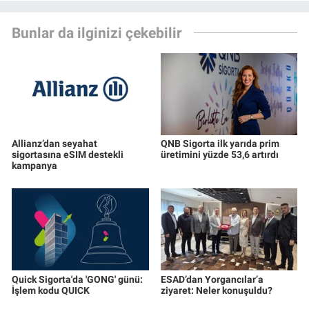
Bunlar da ilginizi çekebilir
Allianz’dan seyahat
QNB Sigorta ilk yarıda prim
sigortasına eSIM destekli
üretimini yüzde 53,6 artırdı
kampanya
Quick Sigorta'da 'GONG' günü:
ESAD’dan Yorgancılar’a
İşlem kodu QUICK
ziyaret: Neler konuşuldu?