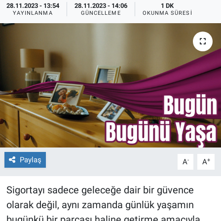
28.11.2023 - 13:54
28.11.2023 - 14:06
1 DK
YAYINLANMA
GÜNCELLEME
OKUNMA SÜRESI
Paylaş
-
+
A
A
Sigortayı sadece geleceğe dair bir güvence
olarak değil, aynı zamanda günlük yaşamın
bugünkü bir parçası haline getirme amacıyla