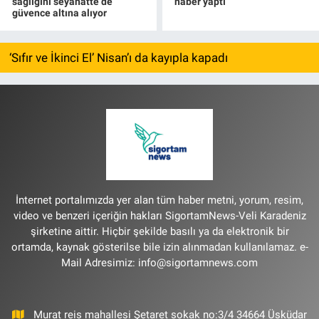
sağlığını seyahatte de
haber yaptı
güvence altına alıyor
‘Sıfır ve İkinci El’ Nisan’ı da kayıpla kapadı
İnternet portalımızda yer alan tüm haber metni, yorum, resim,
video ve benzeri içeriğin hakları SigortamNews-Veli Karadeniz
şirketine aittir. Hiçbir şekilde basılı ya da elektronik bir
ortamda, kaynak gösterilse bile izin alınmadan kullanılamaz. e-
Mail Adresimiz:
info@sigortamnews.com
Murat reis mahallesi Şetaret sokak no:3/4 34664 Üsküdar