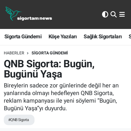
Sigorta Gündemi
Sigorta Gündemi
Köşe Yazıları
Sağlık Sigortaları
S
Köşe Yazıları
Sağlık Sigortaları
HABERLER
SIGORTA GÜNDEMI
QNB Sigorta: Bugün,
Sporun Sigortası
Bugünü Yaşa
Ekonomi
Bireylerin sadece zor günlerinde değil her an
yanlarında olmayı hedefleyen QNB Sigorta,
reklam kampanyası ile yeni söylemi “Bugün,
Bugünü Yaşa”yı duyurdu.
#QNB Sigorta