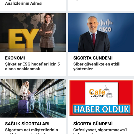
Analizlerinin Adresi
EKONOMI
SIGORTA GÜNDEMI
Şirketler ESG hedefleri için 5
Siber güvenlikte en etkili
alana odaklanmalı
yöntemler
SAĞLIK SIGORTALARI
SIGORTA GÜNDEMI
Sigortam.net müşterilerinin
Cafesiyaset, sigortamnews’i